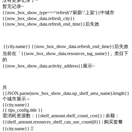
没有更多记录了~
暂无记录~
{{now_box_show_type==='refresh'?'刷新':'上架'}}中城市
{{now_box_show_data.refresh_city}}
{{now_box_show_data.refresh_end_time}}后失效
{{city.name}}
{{now_box_show_data.refresh_end_time}}后失效
当前在「{{now_box_show_data.resources_tag_name}}」类目下
的
{{now_box_show_data.activity_address}}展示~
共
{{JSON.parse(now_box_show_data.up_shelf_area_name).length}}
个城市展示～
{{city.name}}
{{ tips_config.title }}
需消耗资源数：{{shelf_amount.shelf_count_cost}} |
余额：
{{shelf_amount.resources_shelf_can_use_count||0}}
|
购买套餐
{{city.name}}
