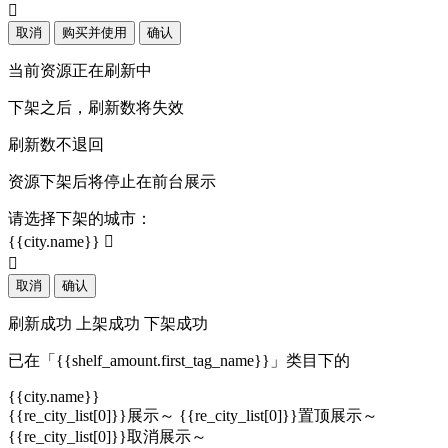

取消
购买并使用
确认
当前资源正在刷新中
下架之后，刷新数将失效
刷新数不退回
资源下架后将停止在前台展示
请选择下架的城市：
{{city.name}}


取消
确认
刷新成功
上架成功
下架成功
已在「{{shelf_amount.first_tag_name}}」类目下的
{{city.name}}
{{re_city_list[0]}}展示～
{{re_city_list[0]}}置顶展示～
{{re_city_list[0]}}取消展示～