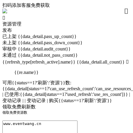
扫码添加客服免费获取




资源管理
发布
已上架 {{data_detail.pass_up_count}}
未上架 {{data_detail.pass_down_count}}
审核中 {{data_detail.audit_count}}
未通过 {{data_detail.not_pass_count}}
{{refresh_type[refresh_active].name}} {{data_detail.all_count}}

{{re.name}}
可用{{status==1?'刷新':'资源'}}数:
{{data_detail[status==1?'can_use_refresh_count':'can_use_resources
| 已使用:{{data_detail[status==1?'used_refresh':'use_res_count']}}
|
变动记录 |
| 变动记录 |
购买{{status==1?'刷新':'资源'}}
领取免费刷新数
领取免费资源数