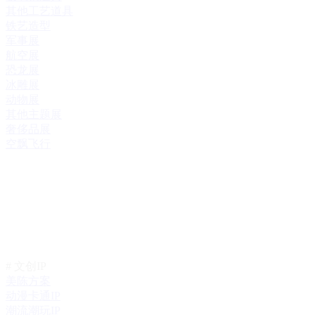
其他工艺道具
铁艺造型
军事展
航空展
恐龙展
冰雕展
动物展
其他主题展
奢侈品展
空飘飞行
# 文创IP
美陈方案
动漫卡通IP
潮流潮玩IP