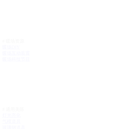
# 暖场资源
暖场DIY
暖场互动装置
暖场科技节目
# 通用美陈
灯光亮化
气模道具
玻璃钢道具