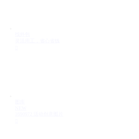
找外包
灵活用工，省心省钱

图库
NEW
1690972 活动创意图片
