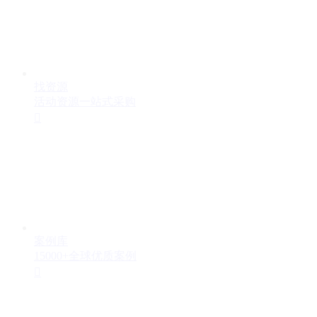
找资源
活动资源一站式采购

案例库
15000+全球优质案例
