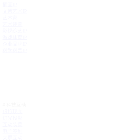
插画IP
文博艺术IP
艺术家
艺术装置
影视综艺IP
游戏体育IP
企业品牌IP
科学科普IP
# 科技互动
虚拟现实
灯光投影
互动装置
电子签到
大屏互动