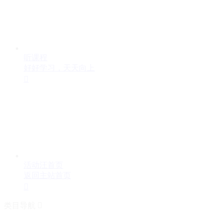
听课程
好好学习，天天向上

活动汪首页
返回主站首页

类目导航
