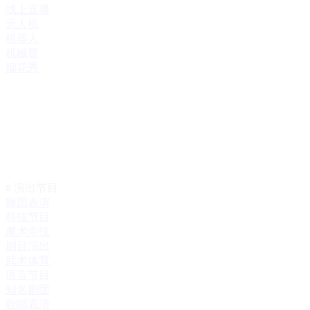
线上直播
无人机
机器人
机械臂
烟花秀
# 演出节目
舞蹈表演
科技节目
魔术杂技
剧目演出
武术体育
语言节目
知名剧团
歌唱表演