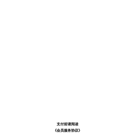
支付前请阅读
支付前请阅读
《汪币规则说明》
《会员服务协议》