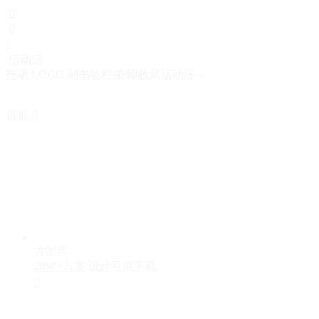



活动汪
拖动 LOGO 到书签栏 立即收藏活动汪～
首页

方案库
20W+方案/设计可供下载
