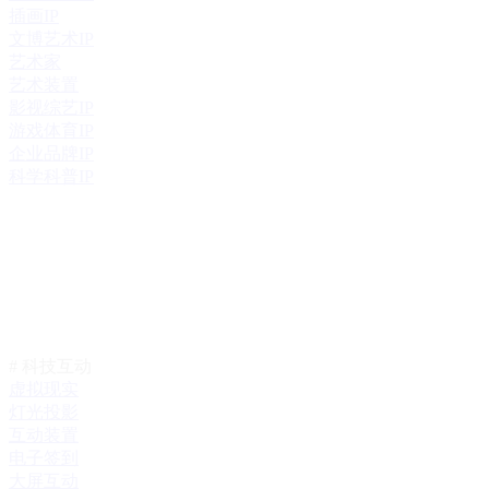
插画IP
文博艺术IP
艺术家
艺术装置
影视综艺IP
游戏体育IP
企业品牌IP
科学科普IP
# 科技互动
虚拟现实
灯光投影
互动装置
电子签到
大屏互动