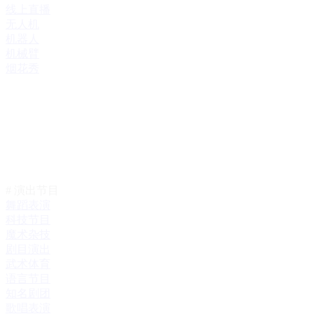
线上直播
无人机
机器人
机械臂
烟花秀
# 演出节目
舞蹈表演
科技节目
魔术杂技
剧目演出
武术体育
语言节目
知名剧团
歌唱表演