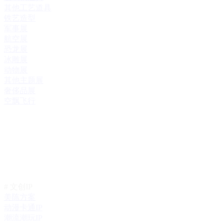
其他工艺道具
铁艺造型
军事展
航空展
恐龙展
冰雕展
动物展
其他主题展
奢侈品展
空飘飞行
# 文创IP
美陈方案
动漫卡通IP
潮流潮玩IP