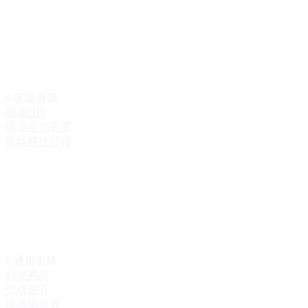
# 暖场资源
暖场DIY
暖场互动装置
暖场科技节目
# 通用美陈
灯光亮化
气模道具
玻璃钢道具