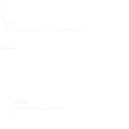



活动汪
拖动 LOGO 到书签栏 立即收藏活动汪～
首页

方案库
20W+方案/设计可供下载
