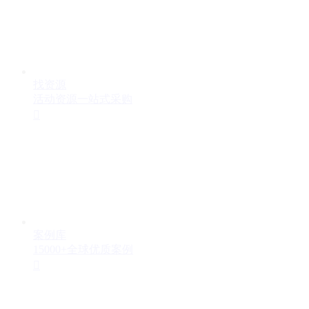
找资源
活动资源一站式采购

案例库
15000+全球优质案例
