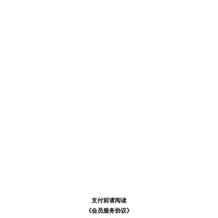
支付前请阅读
支付前请阅读
《汪币规则说明》
《会员服务协议》