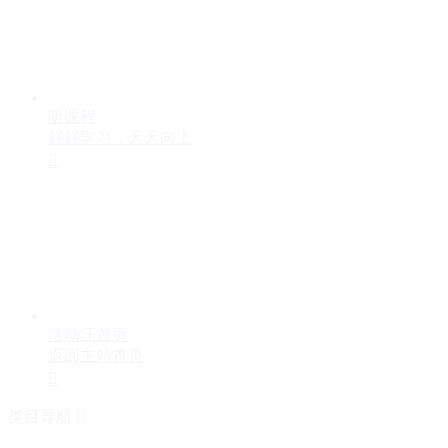
听课程
好好学习，天天向上

活动汪首页
返回主站首页

类目导航
