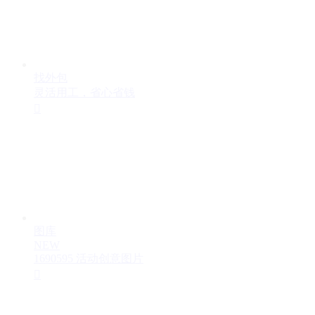
找外包
灵活用工，省心省钱

图库
NEW
1690595 活动创意图片
