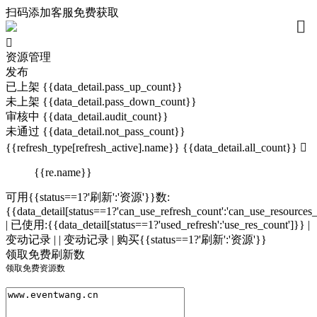
扫码添加客服免费获取




资源管理
发布
已上架 {{data_detail.pass_up_count}}
未上架 {{data_detail.pass_down_count}}
审核中 {{data_detail.audit_count}}
未通过 {{data_detail.not_pass_count}}
{{refresh_type[refresh_active].name}} {{data_detail.all_count}}

{{re.name}}
可用{{status==1?'刷新':'资源'}}数:
{{data_detail[status==1?'can_use_refresh_count':'can_use_resources
| 已使用:{{data_detail[status==1?'used_refresh':'use_res_count']}}
|
变动记录 |
| 变动记录 |
购买{{status==1?'刷新':'资源'}}
领取免费刷新数
领取免费资源数