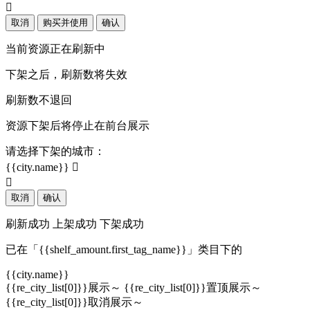

取消
购买并使用
确认
当前资源正在刷新中
下架之后，刷新数将失效
刷新数不退回
资源下架后将停止在前台展示
请选择下架的城市：
{{city.name}}


取消
确认
刷新成功
上架成功
下架成功
已在「{{shelf_amount.first_tag_name}}」类目下的
{{city.name}}
{{re_city_list[0]}}展示～
{{re_city_list[0]}}置顶展示～
{{re_city_list[0]}}取消展示～