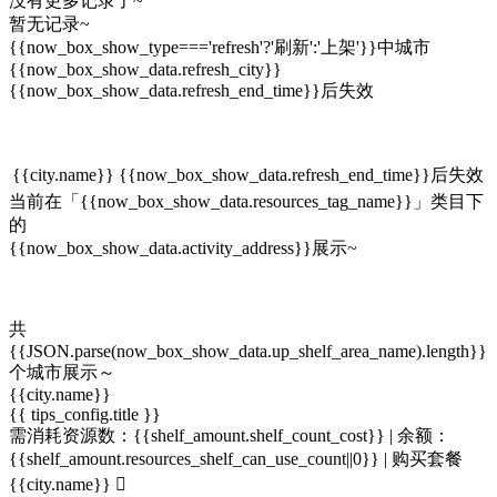
没有更多记录了~
暂无记录~
{{now_box_show_type==='refresh'?'刷新':'上架'}}中城市
{{now_box_show_data.refresh_city}}
{{now_box_show_data.refresh_end_time}}后失效
{{city.name}}
{{now_box_show_data.refresh_end_time}}后失效
当前在「{{now_box_show_data.resources_tag_name}}」类目下
的
{{now_box_show_data.activity_address}}展示~
共
{{JSON.parse(now_box_show_data.up_shelf_area_name).length}}
个城市展示～
{{city.name}}
{{ tips_config.title }}
需消耗资源数：{{shelf_amount.shelf_count_cost}} |
余额：
{{shelf_amount.resources_shelf_can_use_count||0}}
|
购买套餐
{{city.name}}
