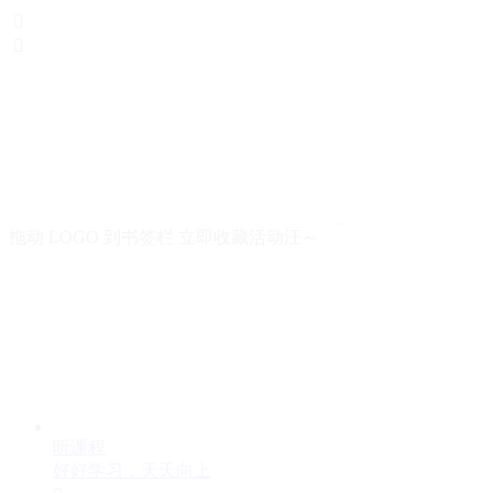


拖动 LOGO 到书签栏 立即收藏活动汪～
听课程
好好学习，天天向上