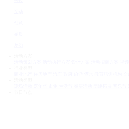
科技
互动
创意
品质
梦幻
活动方案
活动策划方案
活动执行方案
设计方案
活动招商方案
视频
行业类型
商业地产
住房地产
汽车
政府
旅游
酒水
教育培训机构
文
活动类型
暖场活动
嘉年华
市集
生活节
圈层活动
团建拓展
音乐节
节日节点