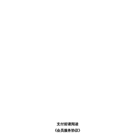
支付前请阅读
支付前请阅读
《汪币规则说明》
《会员服务协议》