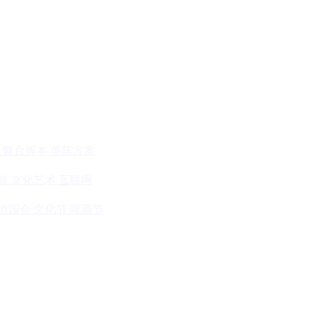
/舞台脚本
美陈方案
旅
文化艺术
互联网
游园会
文化节
啤酒节