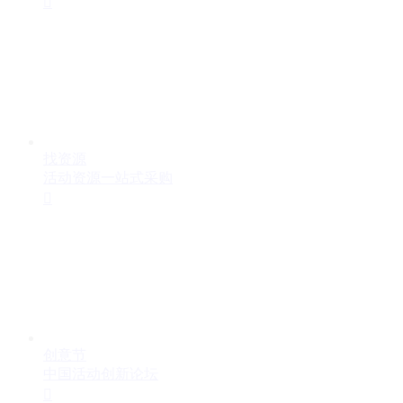

找资源
活动资源一站式采购

创意节
中国活动创新论坛
