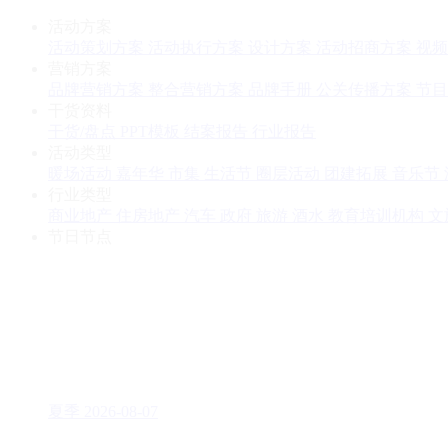
活动方案
活动策划方案
活动执行方案
设计方案
活动招商方案
视频
营销方案
品牌营销方案
整合营销方案
品牌手册
公关传播方案
节目
干货资料
干货/盘点
PPT模板
结案报告
行业报告
活动类型
暖场活动
嘉年华
市集
生活节
圈层活动
团建拓展
音乐节
行业类型
商业地产
住房地产
汽车
政府
旅游
酒水
教育培训机构
文
节日节点
夏季
2026-08-07