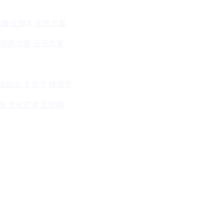
/舞台脚本
美陈方案
招商方案
运营方案
游园会
文化节
啤酒节
旅
文化艺术
互联网