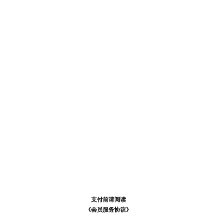
支付前请阅读
支付前请阅读
《汪币规则说明》
《会员服务协议》