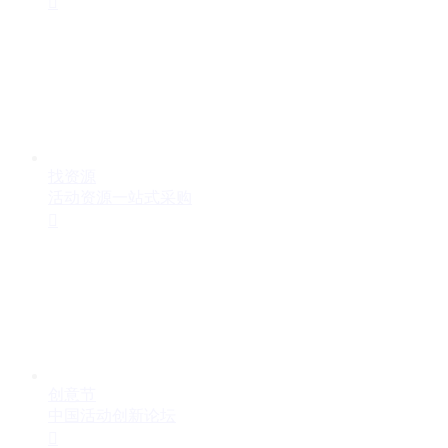

找资源
活动资源一站式采购

创意节
中国活动创新论坛
