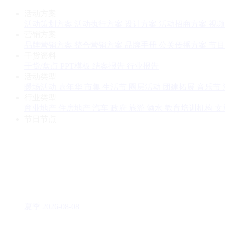
活动方案
活动策划方案
活动执行方案
设计方案
活动招商方案
视频
营销方案
品牌营销方案
整合营销方案
品牌手册
公关传播方案
节目
干货资料
干货/盘点
PPT模板
结案报告
行业报告
活动类型
暖场活动
嘉年华
市集
生活节
圈层活动
团建拓展
音乐节
行业类型
商业地产
住房地产
汽车
政府
旅游
酒水
教育培训机构
文
节日节点
夏季
2026-08-08