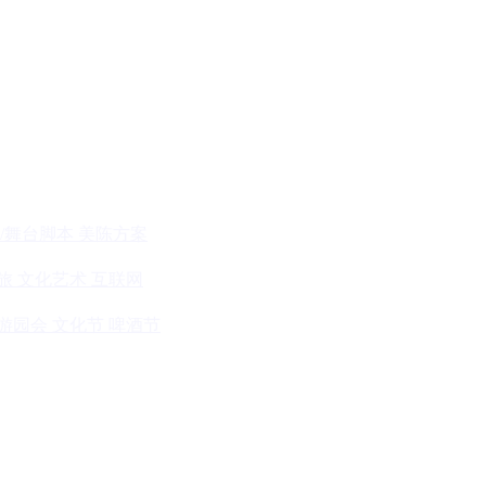
/舞台脚本
美陈方案
旅
文化艺术
互联网
游园会
文化节
啤酒节