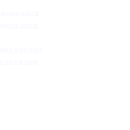
/舞台脚本
美陈方案
招商方案
运营方案
游园会
文化节
啤酒节
旅
文化艺术
互联网