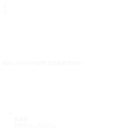


拖动 LOGO 到书签栏 立即收藏活动汪～
听课程
好好学习，天天向上