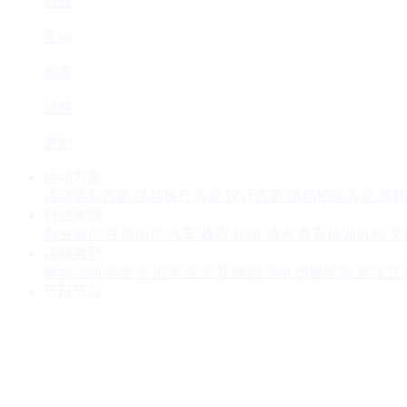
科技
互动
创意
品质
梦幻
活动方案
活动策划方案
活动执行方案
设计方案
活动招商方案
视频
行业类型
商业地产
住房地产
汽车
政府
旅游
酒水
教育培训机构
文
活动类型
暖场活动
嘉年华
市集
生活节
圈层活动
团建拓展
音乐节
节日节点