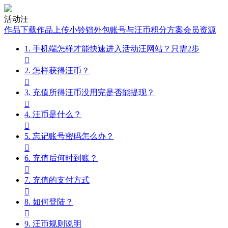
活动汪
作品下载
作品上传
小铃铛外包
账号与汪币
积分
方案会员
资源
1. 手机端怎样才能快速进入活动汪网站？只需2步

2. 怎样获得汪币？

3. 充值所得汪币没用完是否能提现？

4. 汪币是什么？

5. 忘记账号密码怎么办？

6. 充值后何时到账？

7. 充值的支付方式

8. 如何登陆？

9. 汪币规则说明