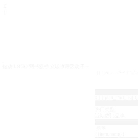


拖动 LOGO 到书签栏 立即收藏活动汪～
{{ item == '···' ? '...'
# {{ plan_card_list[0].
热门类型
近期热门品牌
榜单
{{item.name}}