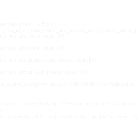
_user_nick_name || '未登录'}}
nt_user_id}} | {{user_header_box_info.user_area}} | {{user_header_b
der_box_info.collect_count || 0}}
der_box_info.follow_count || 0}}
der_box_info.upload_design_resource_count || 0}}
der_box_info.un_read_message_count || 0}}
_expired_box.type == 'design' ? '方案' : '案例' }}VIP
仅剩{{ show_exp
sign_member_info.is_vip > 0 && content_vip_info?.is_content_
}
 design_member_info?.is_vip > 0 && content_vip_info?.is_content_