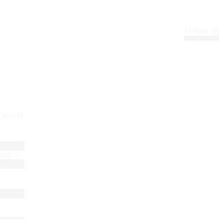
{{ float_
 : item }}
title }}