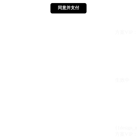
同意并支付
同意并支付
方案VIP：{{ 
生效中
{{design_
方案VIP：