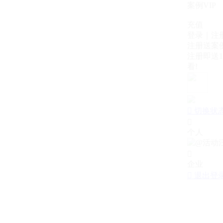
案例VIP
充值
登录｜注
注册送案例
注册即送1
看!

切换状

个人

企业

退出登