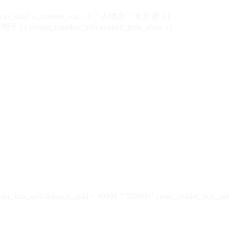
vip_info?.is_content_vip > 0 ? '去续费' : '未开通' }}
 {{ design_member_info.expired_time_show }}
der_box_info.balance_gold > 99999 ? '99999+' : user_header_box_