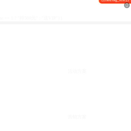

type == 1 ? "得500元" : "送VIP"}}
活动方案
营销方案