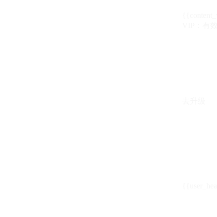
{{content_
VIP：有效期至
去升级
{{user_hea