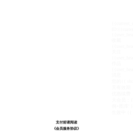
{{current
ID:{{curre
{{user_hea
收藏
{{user_hea
关注
{{user_hea
作品
{{user_hea
消息
您的{{ show
天
有效期
优惠续费
大会员：{{ de
例+图库' }
生效中
{{
支付前请阅读
支付前请阅读
《汪币规则说明》
《会员服务协议》