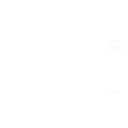
未开通
案例VIP：{{ c
生效中