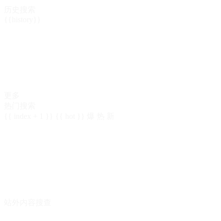
历史搜索
{{history}}
更多
热门搜索
{{ index + 1 }}
{{ hot }}
爆
热
新
站外内容搜查