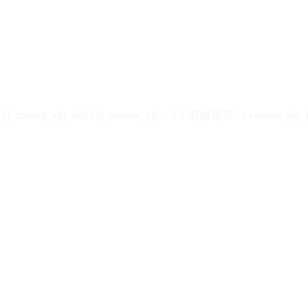
ontent_vip_info?.is_content_vip > 0 ? '有效期至 ' + content_vip_inf