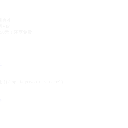
册有礼
VIP
50元！还享免费
态
{{shop_list.person_nick_name}}
录