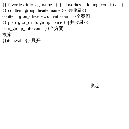
{{ favorites_info.tag_name }}| {{ favorites_info.img_count_txt }}
{{ conttent_group_header.name }}| 共收录{{
conttent_group_header.content_count }}个案例
{{ plan_group_info.group_name }}| 共收录{{
plan_group_info.count }}个方案
搜索
{{item.value}}
展开
收起