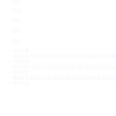
科技
互动
创意
品质
梦幻
活动方案
活动策划方案
活动执行方案
设计方案
活动招商方案
视频
行业类型
商业地产
住房地产
汽车
政府
旅游
酒水
教育培训机构
文
活动类型
暖场活动
嘉年华
市集
生活节
圈层活动
团建拓展
音乐节
节日节点