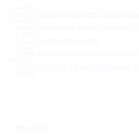
活动方案
活动策划方案
活动执行方案
设计方案
活动招商方案
视频
营销方案
品牌营销方案
整合营销方案
品牌手册
公关传播方案
节目
干货资料
干货/盘点
PPT模板
结案报告
行业报告
活动类型
暖场活动
嘉年华
市集
生活节
圈层活动
团建拓展
音乐节
行业类型
商业地产
住房地产
汽车
政府
旅游
酒水
教育培训机构
文
节日节点
夏季
2026-08-09