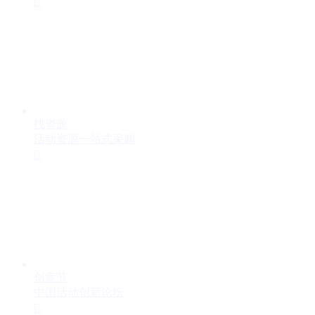

找资源
活动资源一站式采购

创意节
中国活动创新论坛
