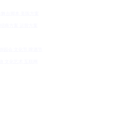
/舞台脚本
美陈方案
招商方案
运营方案
游园会
文化节
啤酒节
旅
文化艺术
互联网