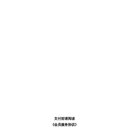
支付前请阅读
支付前请阅读
《汪币规则说明》
《会员服务协议》