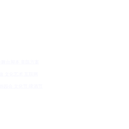
/舞台脚本
美陈方案
旅
文化艺术
互联网
游园会
文化节
啤酒节