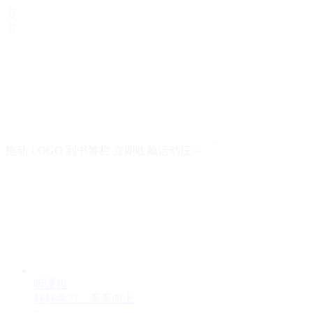


拖动 LOGO 到书签栏 立即收藏活动汪～
听课程
好好学习，天天向上