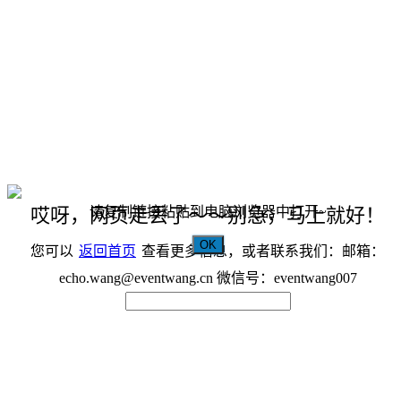
请复制链接粘贴到电脑浏览器中打开~
哎呀，网页走丢了～～别急，马上就好！
OK
您可以
返回首页
查看更多信息，或者联系我们：邮箱：
echo.wang@eventwang.cn 微信号：eventwang007