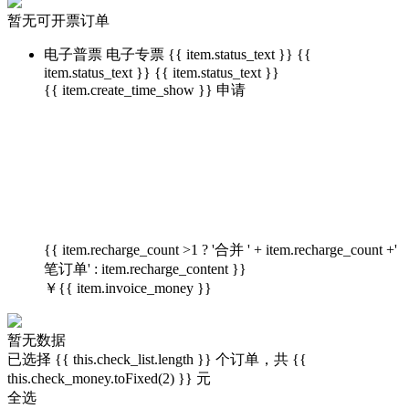
暂无可开票订单
电子普票
电子专票
{{ item.status_text }}
{{
item.status_text }}
{{ item.status_text }}
{{ item.create_time_show }} 申请
{{ item.recharge_count >1 ? '合并 ' + item.recharge_count +'
笔订单' : item.recharge_content }}
￥
{{ item.invoice_money }}
暂无数据
已选择 {{ this.check_list.length }} 个订单，共 {{
this.check_money.toFixed(2) }} 元
全选