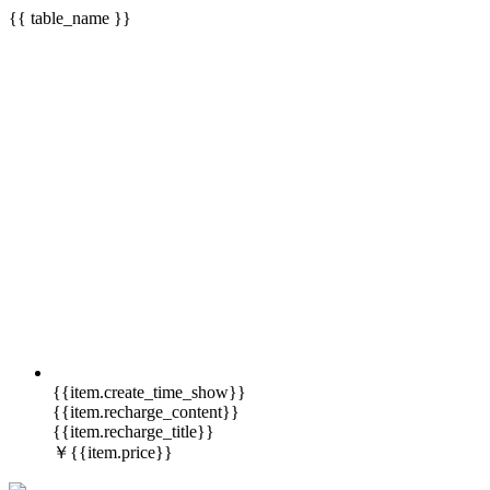
{{ table_name }}
{{item.create_time_show}}
{{item.recharge_content}}
{{item.recharge_title}}
￥
{{item.price}}