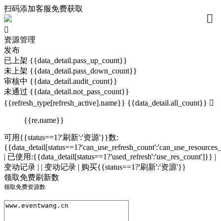
扫码添加客服免费获取




资源管理
发布
已上架 {{data_detail.pass_up_count}}
未上架 {{data_detail.pass_down_count}}
审核中 {{data_detail.audit_count}}
未通过 {{data_detail.not_pass_count}}
{{refresh_type[refresh_active].name}} {{data_detail.all_count}}

{{re.name}}
可用{{status==1?'刷新':'资源'}}数:
{{data_detail[status==1?'can_use_refresh_count':'can_use_resources
| 已使用:{{data_detail[status==1?'used_refresh':'use_res_count']}}
|
变动记录 |
| 变动记录 |
购买{{status==1?'刷新':'资源'}}
领取免费刷新数
领取免费资源数