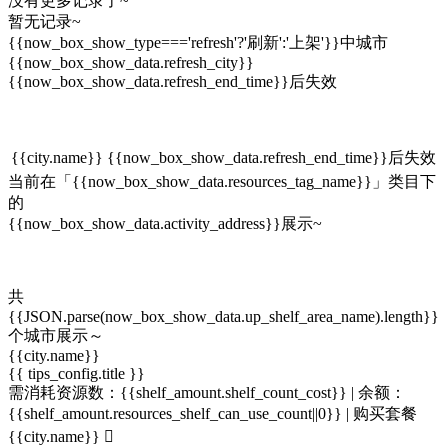
没有更多记录了~
暂无记录~
{{now_box_show_type==='refresh'?'刷新':'上架'}}中城市
{{now_box_show_data.refresh_city}}
{{now_box_show_data.refresh_end_time}}后失效
{{city.name}}
{{now_box_show_data.refresh_end_time}}后失效
当前在「{{now_box_show_data.resources_tag_name}}」类目下
的
{{now_box_show_data.activity_address}}展示~
共
{{JSON.parse(now_box_show_data.up_shelf_area_name).length}}
个城市展示～
{{city.name}}
{{ tips_config.title }}
需消耗资源数：{{shelf_amount.shelf_count_cost}} |
余额：
{{shelf_amount.resources_shelf_can_use_count||0}}
|
购买套餐
{{city.name}}
