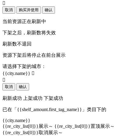

取消
购买并使用
确认
当前资源正在刷新中
下架之后，刷新数将失效
刷新数不退回
资源下架后将停止在前台展示
请选择下架的城市：
{{city.name}}


取消
确认
刷新成功
上架成功
下架成功
已在「{{shelf_amount.first_tag_name}}」类目下的
{{city.name}}
{{re_city_list[0]}}展示～
{{re_city_list[0]}}置顶展示～
{{re_city_list[0]}}取消展示～