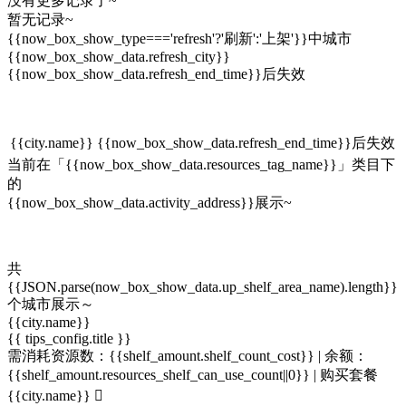
没有更多记录了~
暂无记录~
{{now_box_show_type==='refresh'?'刷新':'上架'}}中城市
{{now_box_show_data.refresh_city}}
{{now_box_show_data.refresh_end_time}}后失效
{{city.name}}
{{now_box_show_data.refresh_end_time}}后失效
当前在「{{now_box_show_data.resources_tag_name}}」类目下
的
{{now_box_show_data.activity_address}}展示~
共
{{JSON.parse(now_box_show_data.up_shelf_area_name).length}}
个城市展示～
{{city.name}}
{{ tips_config.title }}
需消耗资源数：{{shelf_amount.shelf_count_cost}} |
余额：
{{shelf_amount.resources_shelf_can_use_count||0}}
|
购买套餐
{{city.name}}
