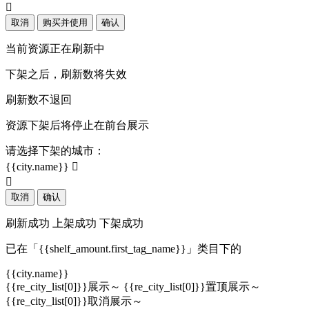

取消
购买并使用
确认
当前资源正在刷新中
下架之后，刷新数将失效
刷新数不退回
资源下架后将停止在前台展示
请选择下架的城市：
{{city.name}}


取消
确认
刷新成功
上架成功
下架成功
已在「{{shelf_amount.first_tag_name}}」类目下的
{{city.name}}
{{re_city_list[0]}}展示～
{{re_city_list[0]}}置顶展示～
{{re_city_list[0]}}取消展示～