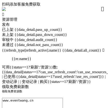
扫码添加客服免费获取




资源管理
发布
已上架 {{data_detail.pass_up_count}}
未上架 {{data_detail.pass_down_count}}
审核中 {{data_detail.audit_count}}
未通过 {{data_detail.not_pass_count}}
{{refresh_type[refresh_active].name}} {{data_detail.all_count}}

{{re.name}}
可用{{status==1?'刷新':'资源'}}数:
{{data_detail[status==1?'can_use_refresh_count':'can_use_resources
| 已使用:{{data_detail[status==1?'used_refresh':'use_res_count']}}
|
变动记录 |
| 变动记录 |
购买{{status==1?'刷新':'资源'}}
领取免费刷新数
领取免费资源数