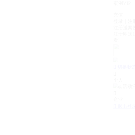
案例VIP
充值
登录｜注
注册送案例
注册即送1
看!

切换状

个人

企业

退出登