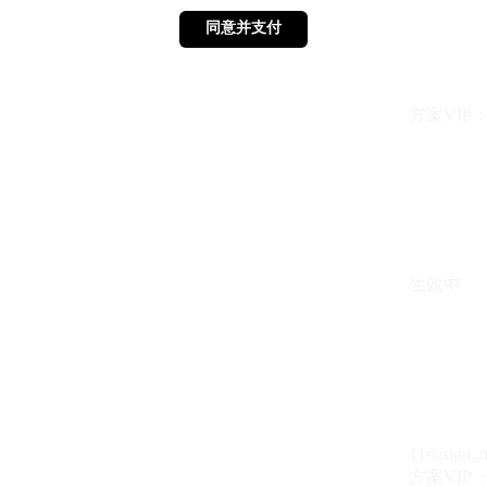
同意并支付
同意并支付
方案VIP：{{ 
生效中
{{design_
方案VIP：