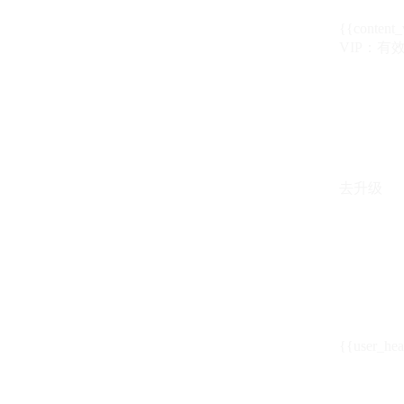
{{content_
VIP：有效期至
去升级
{{user_hea