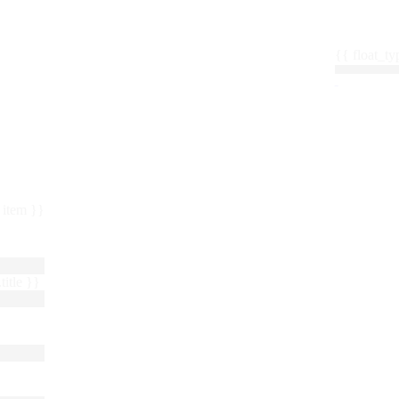
{{ float_
 : item }}
title }}