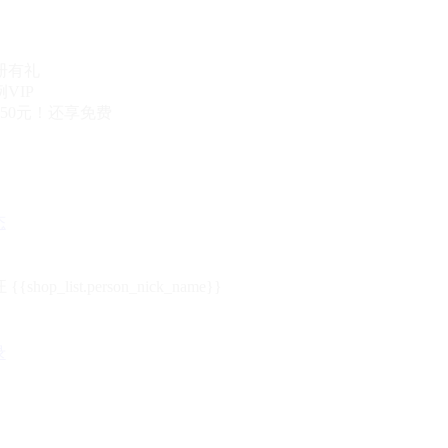
册有礼
VIP
50元！还享免费
态
{{shop_list.person_nick_name}}
录