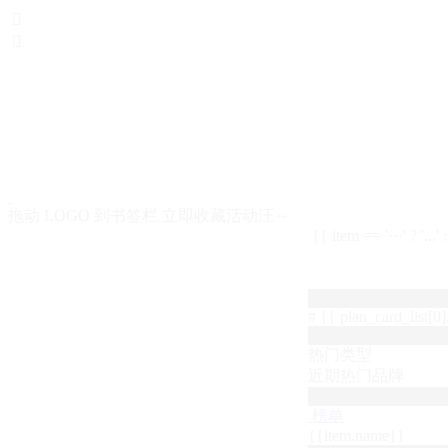


拖动 LOGO 到书签栏 立即收藏活动汪～
{{ item == '···' ? '...'
# {{ plan_card_list[0].
热门类型
近期热门品牌
榜单
{{item.name}}