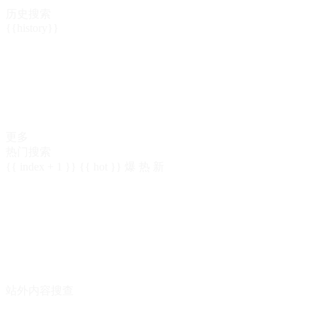
历史搜索
{{history}}
更多
热门搜索
{{ index + 1 }}
{{ hot }}
爆
热
新
站外内容搜查