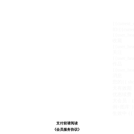
{{current
ID:{{curre
{{user_hea
收藏
{{user_hea
关注
{{user_hea
作品
{{user_hea
消息
您的{{ show
天
有效期
优惠续费
大会员：{{ de
例+图库' }
生效中
{{
支付前请阅读
支付前请阅读
《汪币规则说明》
《会员服务协议》