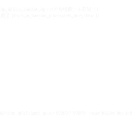
vip_info?.is_content_vip > 0 ? '去续费' : '未开通' }}
 {{ design_member_info.expired_time_show }}
der_box_info.balance_gold > 99999 ? '99999+' : user_header_box_