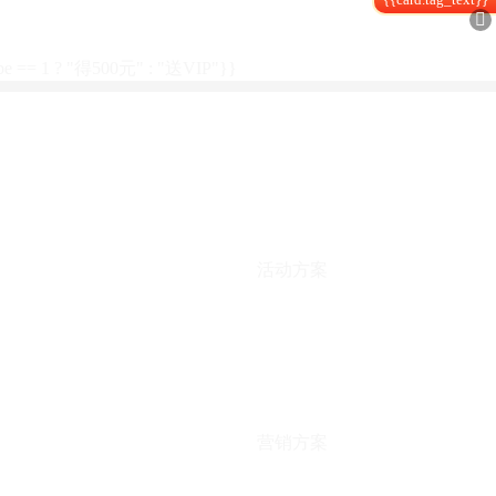

type == 1 ? "得500元" : "送VIP"}}
活动方案
营销方案