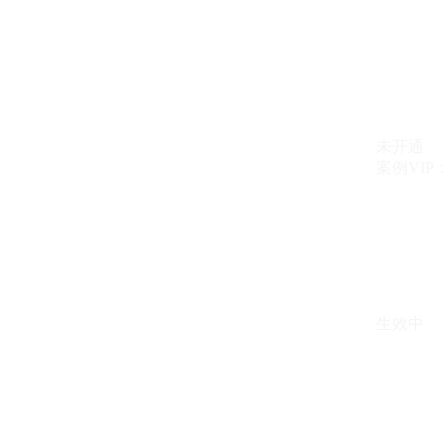
未开通
案例VIP：{{ c
生效中