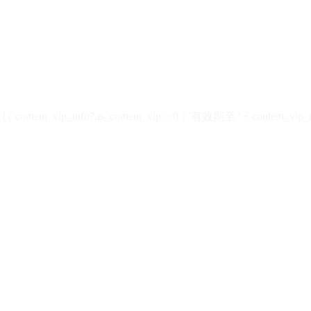
ontent_vip_info?.is_content_vip > 0 ? '有效期至 ' + content_vip_inf