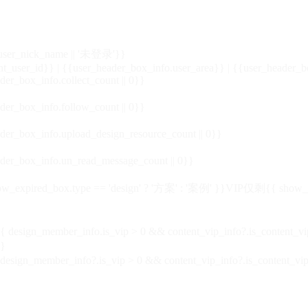
_user_nick_name || '未登录'}}
nt_user_id}} | {{user_header_box_info.user_area}} | {{user_header_b
der_box_info.collect_count || 0}}
der_box_info.follow_count || 0}}
der_box_info.upload_design_resource_count || 0}}
der_box_info.un_read_message_count || 0}}
_expired_box.type == 'design' ? '方案' : '案例' }}VIP
仅剩{{ show_exp
sign_member_info.is_vip > 0 && content_vip_info?.is_content_
}
 design_member_info?.is_vip > 0 && content_vip_info?.is_content_