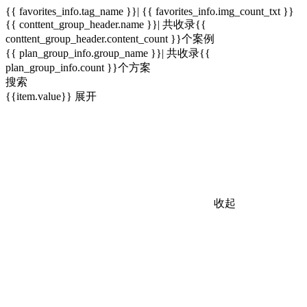
{{ favorites_info.tag_name }}| {{ favorites_info.img_count_txt }}
{{ conttent_group_header.name }}| 共收录{{
conttent_group_header.content_count }}个案例
{{ plan_group_info.group_name }}| 共收录{{
plan_group_info.count }}个方案
搜索
{{item.value}}
展开
收起