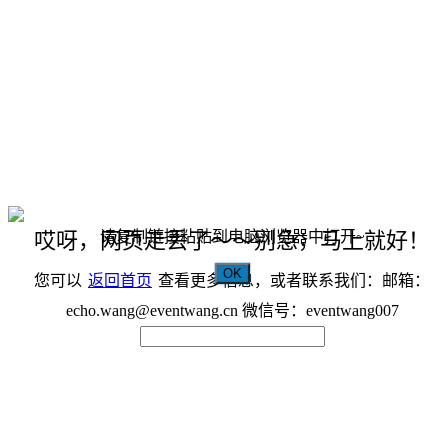
请复制链接粘贴到电脑浏览器中打开~
哎呀，网页走丢了～～别急，马上就好！
OK
您可以
返回首页
查看更多信息，或者联系我们：邮箱：
echo.wang@eventwang.cn 微信号：eventwang007