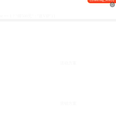

type == 1 ? "得500元" : "送VIP"}}
活动方案
营销方案