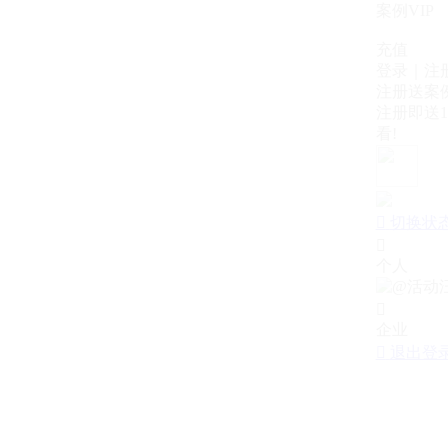
案例VIP
充值
登录｜注
注册送案例
注册即送1
看!

切换状

个人

企业

退出登