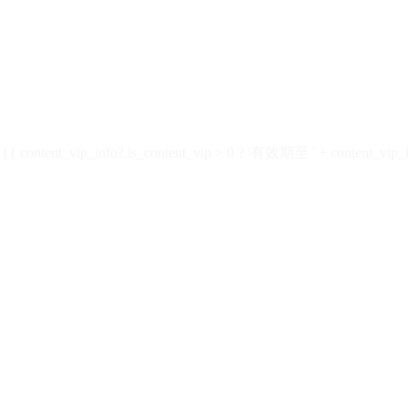
ontent_vip_info?.is_content_vip > 0 ? '有效期至 ' + content_vip_inf