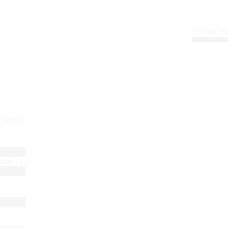
{{ float_
 : item }}
title }}