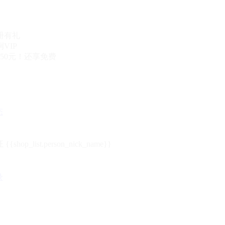
册有礼
VIP
50元！还享免费
态
{{shop_list.person_nick_name}}
录