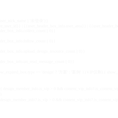
_user_nick_name || '未登录'}}
nt_user_id}} | {{user_header_box_info.user_area}} | {{user_header_b
der_box_info.collect_count || 0}}
der_box_info.follow_count || 0}}
der_box_info.upload_design_resource_count || 0}}
der_box_info.un_read_message_count || 0}}
_expired_box.type == 'design' ? '方案' : '案例' }}VIP
仅剩{{ show_exp
sign_member_info.is_vip > 0 && content_vip_info?.is_content_
}
 design_member_info?.is_vip > 0 && content_vip_info?.is_content_