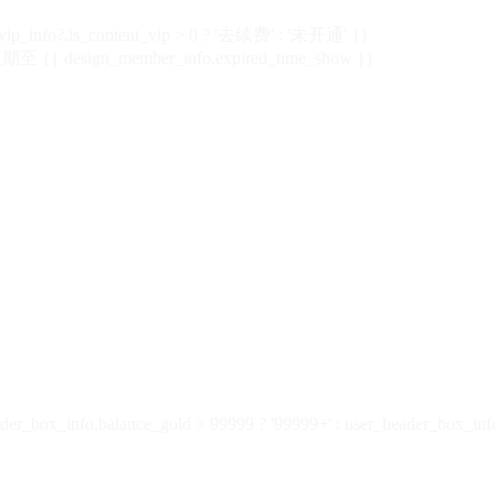
vip_info?.is_content_vip > 0 ? '去续费' : '未开通' }}
 {{ design_member_info.expired_time_show }}
der_box_info.balance_gold > 99999 ? '99999+' : user_header_box_