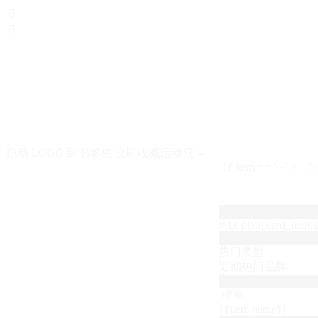


拖动 LOGO 到书签栏 立即收藏活动汪～
{{ item == '···' ? '...'
# {{ plan_card_list[0].
热门类型
近期热门品牌
榜单
{{item.name}}