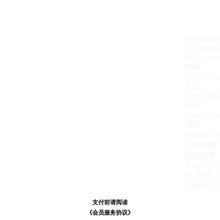
{{current
ID:{{curre
{{user_hea
收藏
{{user_hea
关注
{{user_hea
作品
{{user_hea
消息
您的{{ show
天
有效期
优惠续费
大会员：{{ de
例+图库' }
生效中
{{
支付前请阅读
支付前请阅读
《汪币规则说明》
《会员服务协议》