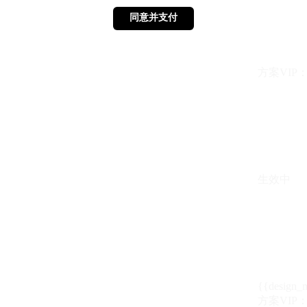
同意并支付
同意并支付
方案VIP：{{ 
生效中
{{design_
方案VIP：