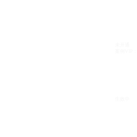
未开通
案例VIP：{{ c
生效中