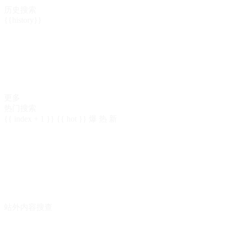
历史搜索
{{history}}
更多
热门搜索
{{ index + 1 }}
{{ hot }}
爆
热
新
站外内容搜查