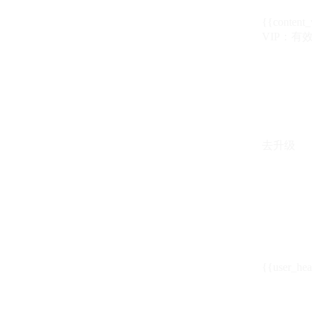
{{content_
VIP：有效期至
去升级
{{user_hea