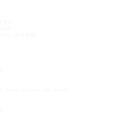
册有礼
VIP
50元！还享免费
态
{{shop_list.person_nick_name}}
录