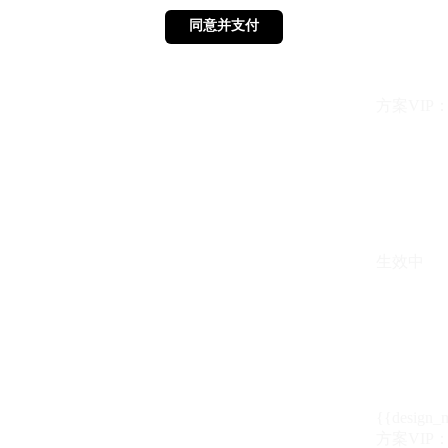
同意并支付
同意并支付
方案VIP：{{ 
生效中
{{design_
方案VIP：