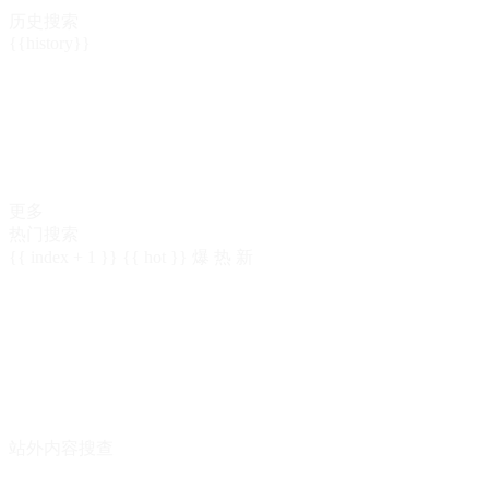
历史搜索
{{history}}
更多
热门搜索
{{ index + 1 }}
{{ hot }}
爆
热
新
站外内容搜查