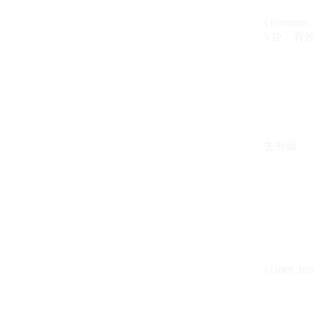
{{content_
VIP：有效期至
去升级
{{user_hea