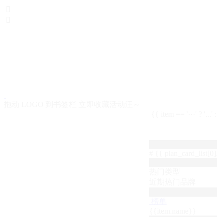


拖动 LOGO 到书签栏 立即收藏活动汪～
{{ item == '···' ? '...'
# {{ plan_card_list[0].
热门类型
近期热门品牌
榜单
{{item.name}}