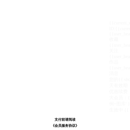
{{current
ID:{{curre
{{user_hea
收藏
{{user_hea
关注
{{user_hea
作品
{{user_hea
消息
您的{{ show
天
有效期
优惠续费
大会员：{{ de
例+图库' }
生效中
{{
支付前请阅读
支付前请阅读
《汪币规则说明》
《会员服务协议》