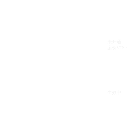
未开通
案例VIP：{{ c
生效中