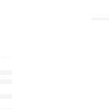
{{ float_
 : item }}
title }}