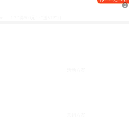

type == 1 ? "得500元" : "送VIP"}}
活动方案
营销方案