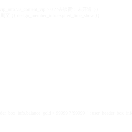
vip_info?.is_content_vip > 0 ? '去续费' : '未开通' }}
 {{ design_member_info.expired_time_show }}
der_box_info.balance_gold > 99999 ? '99999+' : user_header_box_