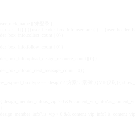
_user_nick_name || '未登录'}}
nt_user_id}} | {{user_header_box_info.user_area}} | {{user_header_b
der_box_info.collect_count || 0}}
der_box_info.follow_count || 0}}
der_box_info.upload_design_resource_count || 0}}
der_box_info.un_read_message_count || 0}}
_expired_box.type == 'design' ? '方案' : '案例' }}VIP
仅剩{{ show_exp
sign_member_info.is_vip > 0 && content_vip_info?.is_content_
}
 design_member_info?.is_vip > 0 && content_vip_info?.is_content_