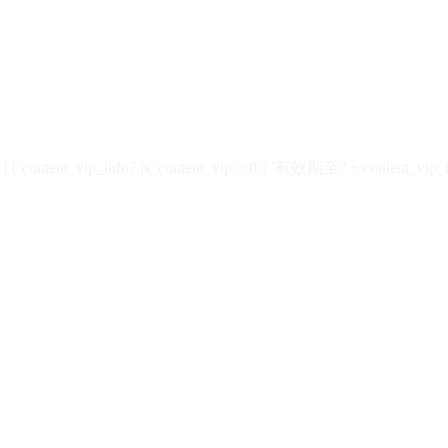
ontent_vip_info?.is_content_vip > 0 ? '有效期至 ' + content_vip_inf