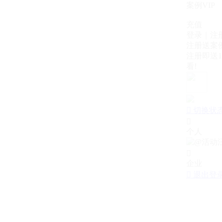
案例VIP
充值
登录｜注
注册送案例
注册即送1
看!

切换状

个人

企业

退出登