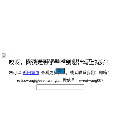
请复制链接粘贴到电脑浏览器中打开~
哎呀，网页走丢了～～别急，马上就好！
OK
您可以
返回首页
查看更多信息，或者联系我们：邮箱：
echo.wang@eventwang.cn 微信号：eventwang007