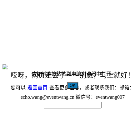
请复制链接粘贴到电脑浏览器中打开~
哎呀，网页走丢了～～别急，马上就好！
OK
您可以
返回首页
查看更多信息，或者联系我们：邮箱：
echo.wang@eventwang.cn 微信号：eventwang007