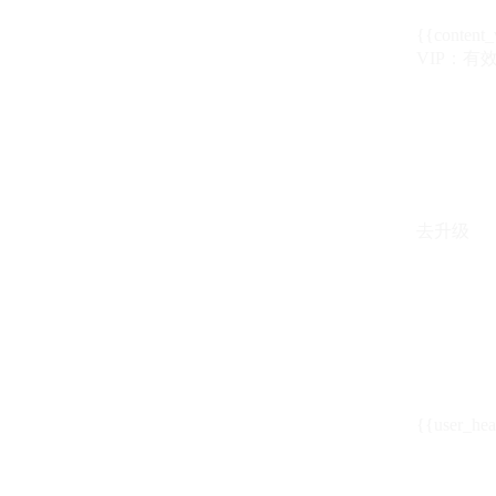
{{content_
VIP：有效期至
去升级
{{user_hea