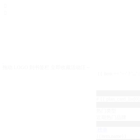


拖动 LOGO 到书签栏 立即收藏活动汪～
{{ item == '···' ? '...'
# {{ plan_card_list[0].
热门类型
近期热门品牌
榜单
{{item.name}}