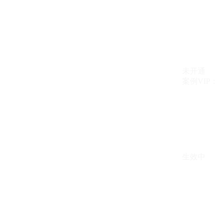
未开通
案例VIP：{{ c
生效中