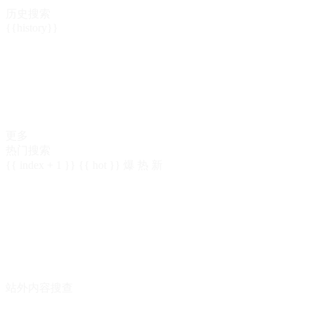
历史搜索
{{history}}
更多
热门搜索
{{ index + 1 }}
{{ hot }}
爆
热
新
站外内容搜查