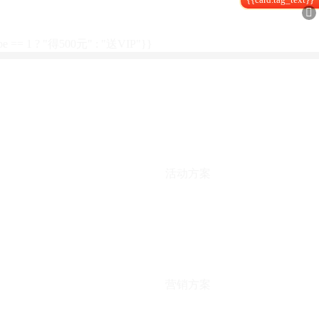

type == 1 ? "得500元" : "送VIP"}}
活动方案
营销方案