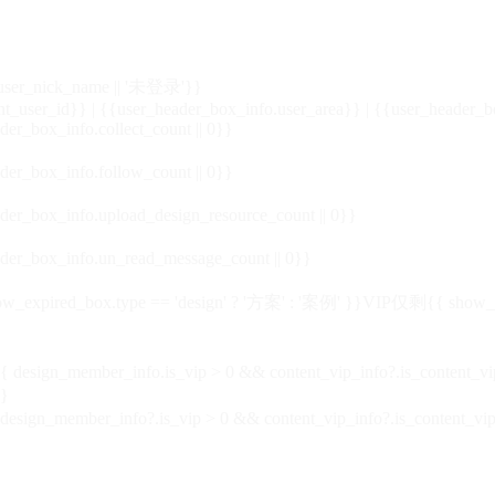
_user_nick_name || '未登录'}}
nt_user_id}} | {{user_header_box_info.user_area}} | {{user_header_b
der_box_info.collect_count || 0}}
der_box_info.follow_count || 0}}
der_box_info.upload_design_resource_count || 0}}
der_box_info.un_read_message_count || 0}}
_expired_box.type == 'design' ? '方案' : '案例' }}VIP
仅剩{{ show_exp
sign_member_info.is_vip > 0 && content_vip_info?.is_content_
}
 design_member_info?.is_vip > 0 && content_vip_info?.is_content_