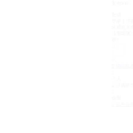
案例VIP
充值
登录｜注
注册送案例
注册即送1
看!

切换状

个人

企业

退出登