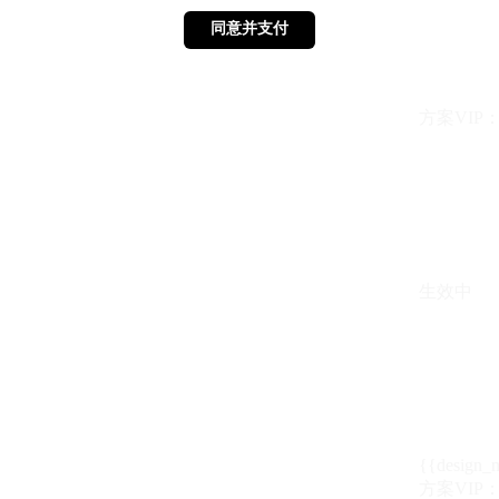
同意并支付
同意并支付
方案VIP：{{ 
生效中
{{design_
方案VIP：