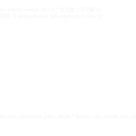
vip_info?.is_content_vip > 0 ? '去续费' : '未开通' }}
 {{ design_member_info.expired_time_show }}
der_box_info.balance_gold > 99999 ? '99999+' : user_header_box_