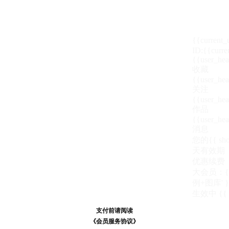
{{current
ID:{{curre
{{user_hea
收藏
{{user_hea
关注
{{user_hea
作品
{{user_hea
消息
您的{{ show
天
有效期
优惠续费
大会员：{{ de
例+图库' }
生效中
{{
支付前请阅读
支付前请阅读
《汪币规则说明》
《会员服务协议》