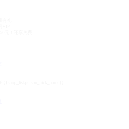
册有礼
VIP
50元！还享免费
态
{{shop_list.person_nick_name}}
录