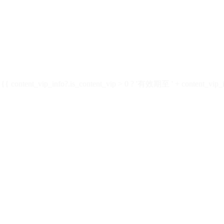
ontent_vip_info?.is_content_vip > 0 ? '有效期至 ' + content_vip_inf