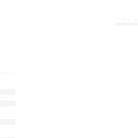
{{ float_
 : item }}
title }}