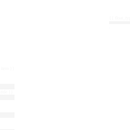
{{ float_
 : item }}
title }}