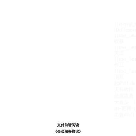
{{current
ID:{{curre
{{user_hea
收藏
{{user_hea
关注
{{user_hea
作品
{{user_hea
消息
您的{{ show
天
有效期
优惠续费
大会员：{{ de
例+图库' }
生效中
{{
支付前请阅读
支付前请阅读
《汪币规则说明》
《会员服务协议》