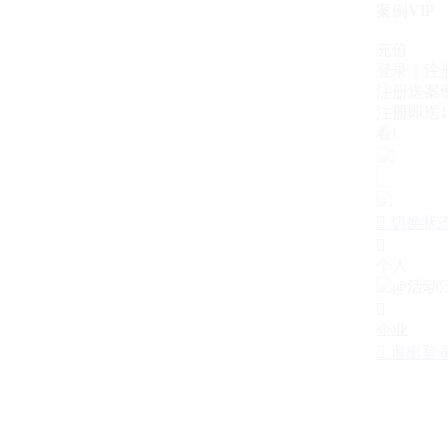
案例VIP
充值
登录｜注
注册送案例
注册即送1
看!

切换状

个人

企业

退出登