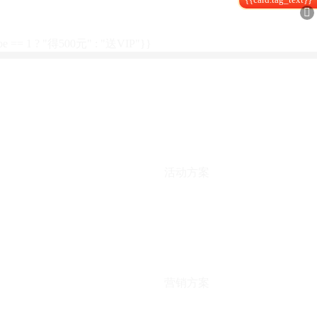

type == 1 ? "得500元" : "送VIP"}}
活动方案
营销方案