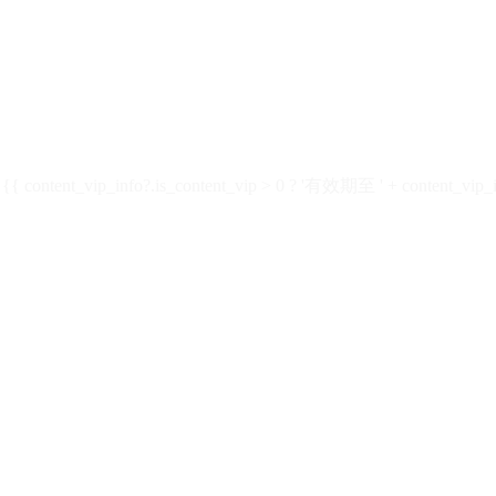
ontent_vip_info?.is_content_vip > 0 ? '有效期至 ' + content_vip_inf