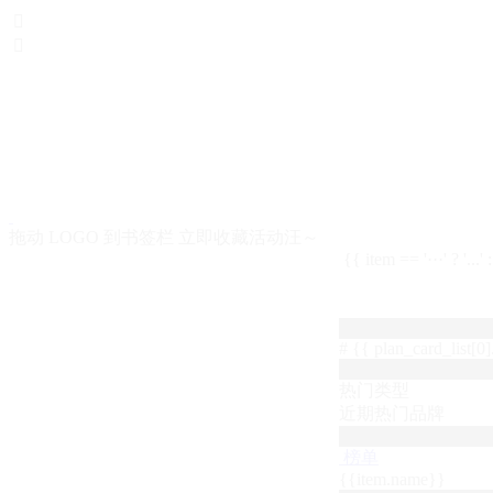


拖动 LOGO 到书签栏 立即收藏活动汪～
{{ item == '···' ? '...'
# {{ plan_card_list[0].
热门类型
近期热门品牌
榜单
{{item.name}}