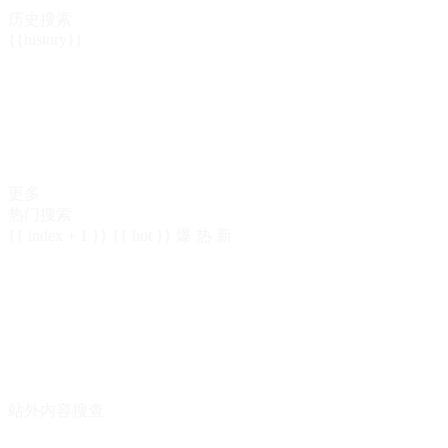
历史搜索
{{history}}
更多
热门搜索
{{ index + 1 }}
{{ hot }}
爆
热
新
站外内容搜查