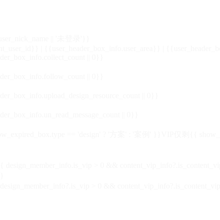
_user_nick_name || '未登录'}}
nt_user_id}} | {{user_header_box_info.user_area}} | {{user_header_b
der_box_info.collect_count || 0}}
der_box_info.follow_count || 0}}
der_box_info.upload_design_resource_count || 0}}
der_box_info.un_read_message_count || 0}}
_expired_box.type == 'design' ? '方案' : '案例' }}VIP
仅剩{{ show_exp
sign_member_info.is_vip > 0 && content_vip_info?.is_content_
}
 design_member_info?.is_vip > 0 && content_vip_info?.is_content_