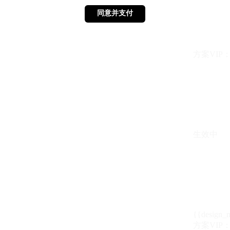
同意并支付
同意并支付
方案VIP：{{ 
生效中
{{design_
方案VIP：