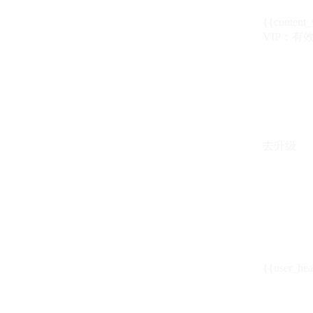
{{content_
VIP：有效期至
去升级
{{user_hea