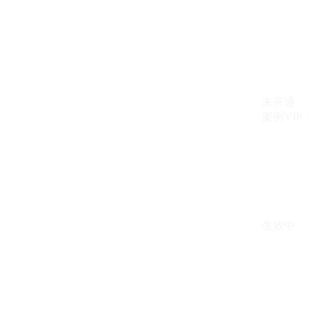
未开通
案例VIP：{{ c
生效中