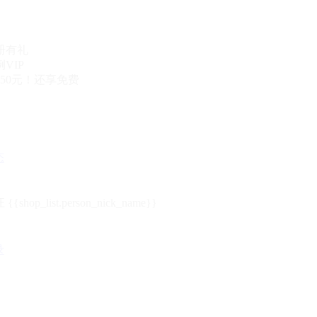
册有礼
VIP
50元！还享免费
态
{{shop_list.person_nick_name}}
录