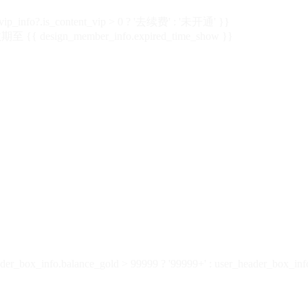
vip_info?.is_content_vip > 0 ? '去续费' : '未开通' }}
 {{ design_member_info.expired_time_show }}
der_box_info.balance_gold > 99999 ? '99999+' : user_header_box_