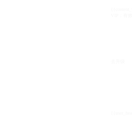
{{content_
VIP：有效期至
去升级
{{user_hea