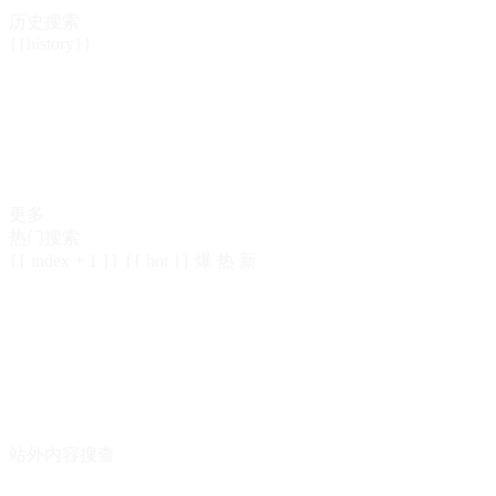
历史搜索
{{history}}
更多
热门搜索
{{ index + 1 }}
{{ hot }}
爆
热
新
站外内容搜查