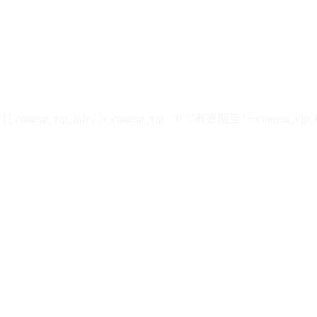
ontent_vip_info?.is_content_vip > 0 ? '有效期至 ' + content_vip_inf