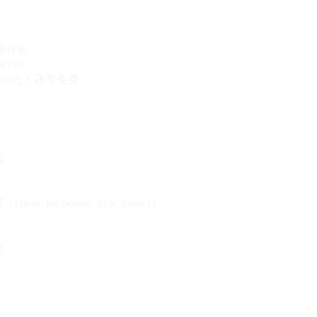
册有礼
VIP
50元！还享免费
态
{{shop_list.person_nick_name}}
录