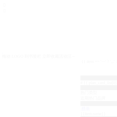


拖动 LOGO 到书签栏 立即收藏活动汪～
{{ item == '···' ? '...'
# {{ plan_card_list[0].
热门类型
近期热门品牌
榜单
{{item.name}}