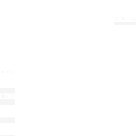
{{ float_
 : item }}
title }}