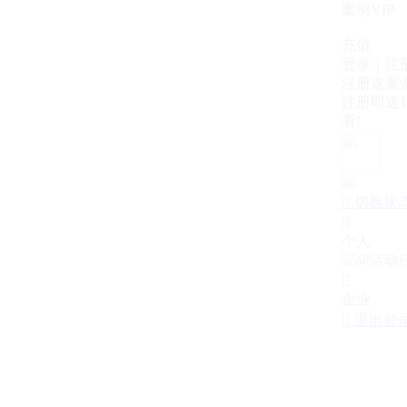
案例VIP
充值
登录｜注
注册送案例
注册即送1
看!

切换状

个人

企业

退出登