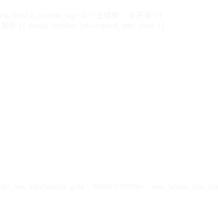
vip_info?.is_content_vip > 0 ? '去续费' : '未开通' }}
 {{ design_member_info.expired_time_show }}
der_box_info.balance_gold > 99999 ? '99999+' : user_header_box_