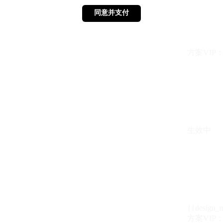
同意并支付
同意并支付
方案VIP：{{ 
生效中
{{design_
方案VIP：