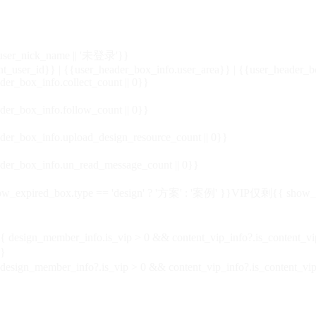
_user_nick_name || '未登录'}}
nt_user_id}} | {{user_header_box_info.user_area}} | {{user_header_b
der_box_info.collect_count || 0}}
der_box_info.follow_count || 0}}
der_box_info.upload_design_resource_count || 0}}
der_box_info.un_read_message_count || 0}}
_expired_box.type == 'design' ? '方案' : '案例' }}VIP
仅剩{{ show_exp
sign_member_info.is_vip > 0 && content_vip_info?.is_content_
}
 design_member_info?.is_vip > 0 && content_vip_info?.is_content_