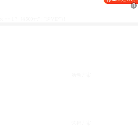

type == 1 ? "得500元" : "送VIP"}}
活动方案
营销方案