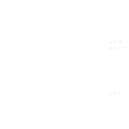
未开通
案例VIP：{{ c
生效中