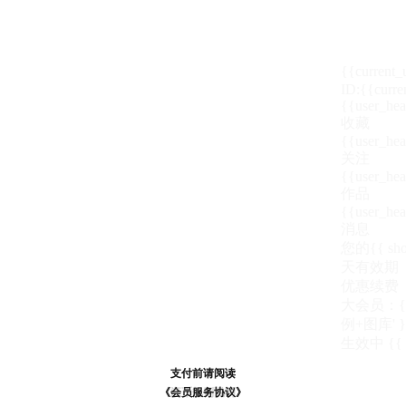
{{current
ID:{{curre
{{user_hea
收藏
{{user_hea
关注
{{user_hea
作品
{{user_hea
消息
您的{{ show
天
有效期
优惠续费
大会员：{{ de
例+图库' }
生效中
{{
支付前请阅读
支付前请阅读
《汪币规则说明》
《会员服务协议》