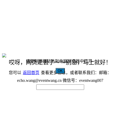
请复制链接粘贴到电脑浏览器中打开~
哎呀，网页走丢了～～别急，马上就好！
OK
您可以
返回首页
查看更多信息，或者联系我们：邮箱：
echo.wang@eventwang.cn 微信号：eventwang007