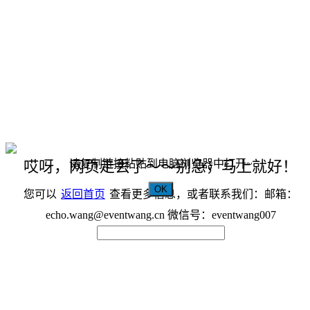
请复制链接粘贴到电脑浏览器中打开~
哎呀，网页走丢了～～别急，马上就好！
OK
您可以
返回首页
查看更多信息，或者联系我们：邮箱：
echo.wang@eventwang.cn 微信号：eventwang007