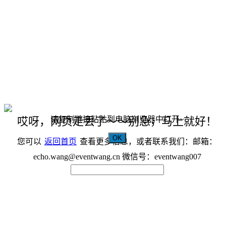
请复制链接粘贴到电脑浏览器中打开~
哎呀，网页走丢了～～别急，马上就好！
OK
您可以
返回首页
查看更多信息，或者联系我们：邮箱：
echo.wang@eventwang.cn 微信号：eventwang007