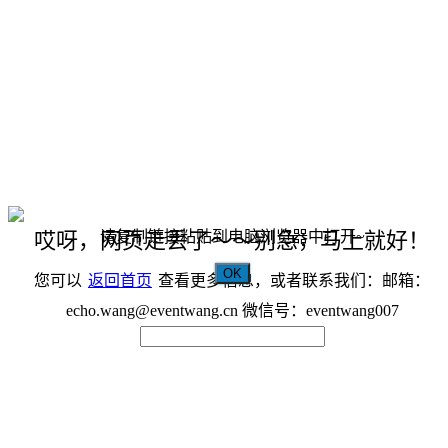
请复制链接粘贴到电脑浏览器中打开~
哎呀，网页走丢了～～别急，马上就好！
OK
您可以
返回首页
查看更多信息，或者联系我们：邮箱：
echo.wang@eventwang.cn 微信号：eventwang007