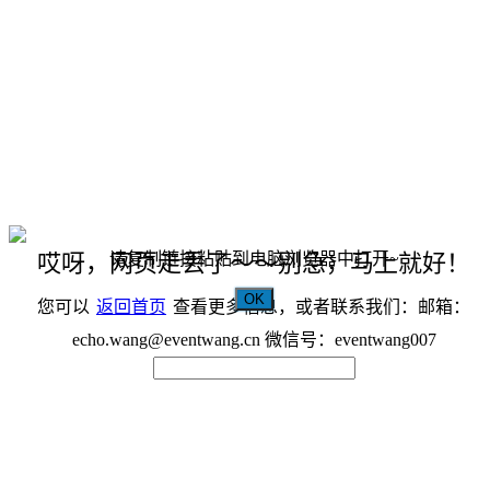
请复制链接粘贴到电脑浏览器中打开~
哎呀，网页走丢了～～别急，马上就好！
OK
您可以
返回首页
查看更多信息，或者联系我们：邮箱：
echo.wang@eventwang.cn 微信号：eventwang007