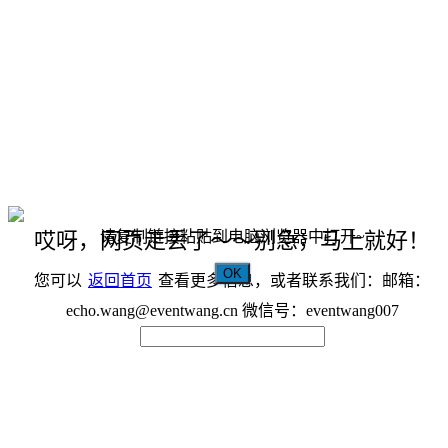
请复制链接粘贴到电脑浏览器中打开~
哎呀，网页走丢了～～别急，马上就好！
OK
您可以
返回首页
查看更多信息，或者联系我们：邮箱：
echo.wang@eventwang.cn 微信号：eventwang007