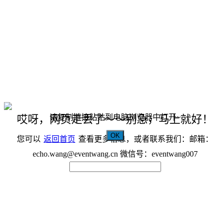
请复制链接粘贴到电脑浏览器中打开~
哎呀，网页走丢了～～别急，马上就好！
OK
您可以
返回首页
查看更多信息，或者联系我们：邮箱：
echo.wang@eventwang.cn 微信号：eventwang007