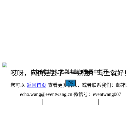
请复制链接粘贴到电脑浏览器中打开~
哎呀，网页走丢了～～别急，马上就好！
OK
您可以
返回首页
查看更多信息，或者联系我们：邮箱：
echo.wang@eventwang.cn 微信号：eventwang007