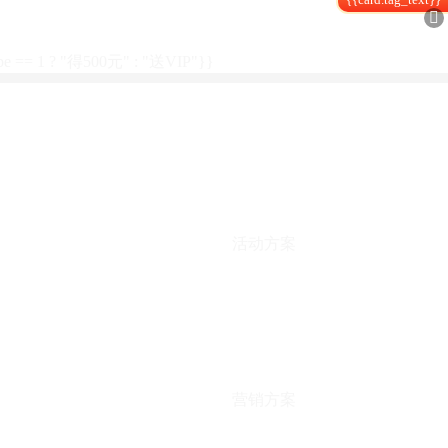

type == 1 ? "得500元" : "送VIP"}}
活动方案
营销方案