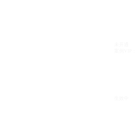
未开通
案例VIP：{{ c
生效中