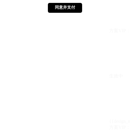
同意并支付
同意并支付
方案VIP：{{ 
生效中
{{design_
方案VIP：