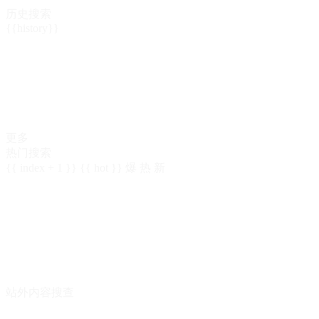
历史搜索
{{history}}
更多
热门搜索
{{ index + 1 }}
{{ hot }}
爆
热
新
站外内容搜查