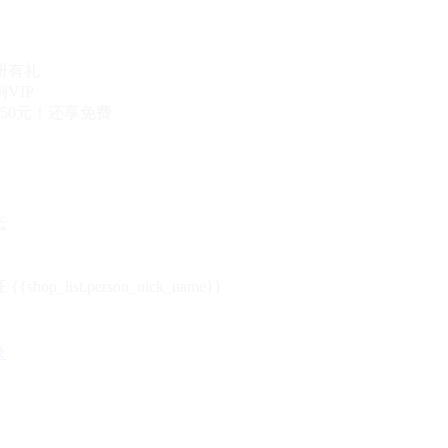
册有礼
VIP
50元！还享免费
态
{{shop_list.person_nick_name}}
录