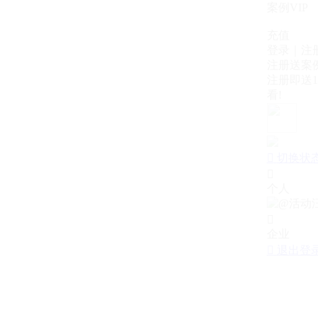
案例VIP
充值
登录｜注
注册送案例
注册即送1
看!

切换状

个人

企业

退出登