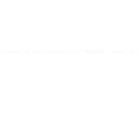
ontent_vip_info?.is_content_vip > 0 ? '有效期至 ' + content_vip_inf