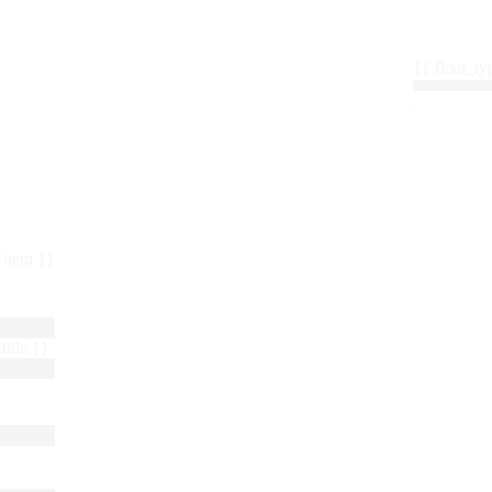
{{ float_
 : item }}
title }}