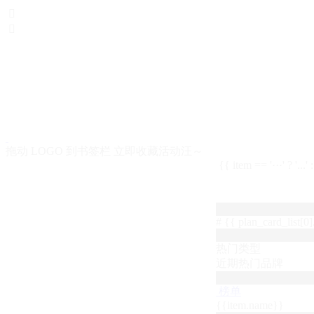


拖动 LOGO 到书签栏 立即收藏活动汪～
{{ item == '···' ? '...'
# {{ plan_card_list[0].
热门类型
近期热门品牌
榜单
{{item.name}}