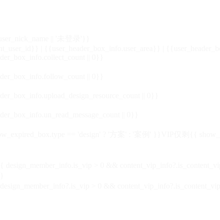
_user_nick_name || '未登录'}}
nt_user_id}} | {{user_header_box_info.user_area}} | {{user_header_b
der_box_info.collect_count || 0}}
der_box_info.follow_count || 0}}
der_box_info.upload_design_resource_count || 0}}
der_box_info.un_read_message_count || 0}}
_expired_box.type == 'design' ? '方案' : '案例' }}VIP
仅剩{{ show_exp
sign_member_info.is_vip > 0 && content_vip_info?.is_content_
}
 design_member_info?.is_vip > 0 && content_vip_info?.is_content_