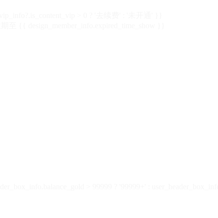
vip_info?.is_content_vip > 0 ? '去续费' : '未开通' }}
 {{ design_member_info.expired_time_show }}
der_box_info.balance_gold > 99999 ? '99999+' : user_header_box_