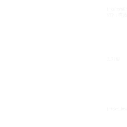
{{content_
VIP：有效期至
去升级
{{user_hea