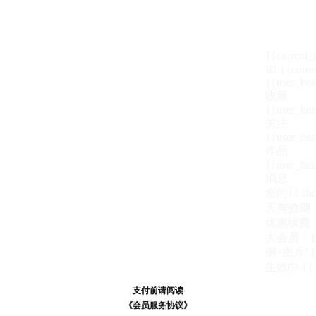
{{current
ID:{{curre
{{user_hea
收藏
{{user_hea
关注
{{user_hea
作品
{{user_hea
消息
您的{{ show
天
有效期
优惠续费
大会员：{{ de
例+图库' }
生效中
{{
支付前请阅读
支付前请阅读
《汪币规则说明》
《会员服务协议》