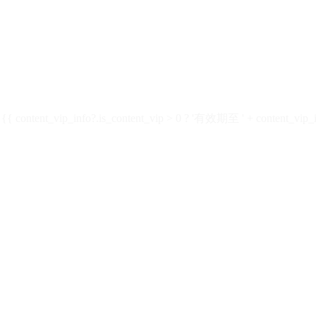
ontent_vip_info?.is_content_vip > 0 ? '有效期至 ' + content_vip_inf