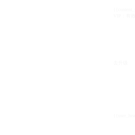
{{content_
VIP：有效期至
去升级
{{user_hea