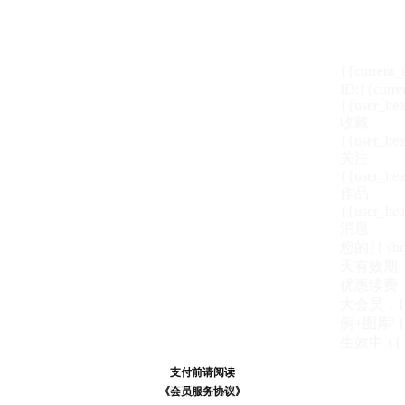
{{current
ID:{{curre
{{user_hea
收藏
{{user_hea
关注
{{user_hea
作品
{{user_hea
消息
您的{{ show
天
有效期
优惠续费
大会员：{{ de
例+图库' }
生效中
{{
支付前请阅读
支付前请阅读
《汪币规则说明》
《会员服务协议》