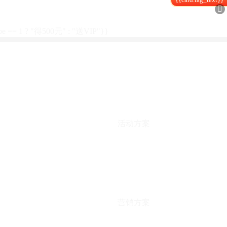

type == 1 ? "得500元" : "送VIP"}}
活动方案
营销方案