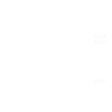
未开通
案例VIP：{{ c
生效中