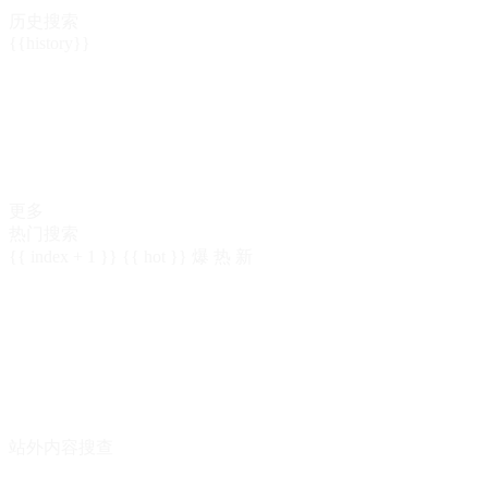
历史搜索
{{history}}
更多
热门搜索
{{ index + 1 }}
{{ hot }}
爆
热
新
站外内容搜查