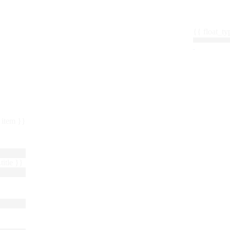
{{ float_
 : item }}
title }}