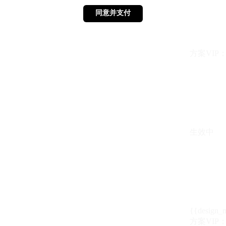
同意并支付
同意并支付
方案VIP：{{ 
生效中
{{design_
方案VIP：