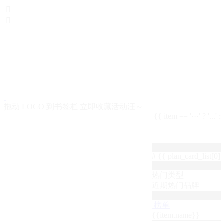


拖动 LOGO 到书签栏 立即收藏活动汪～
{{ item == '···' ? '...'
# {{ plan_card_list[0].
热门类型
近期热门品牌
榜单
{{item.name}}