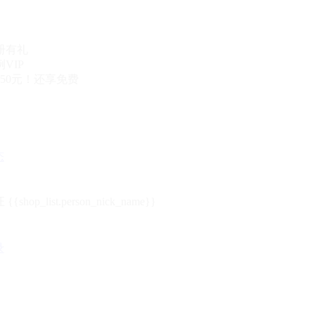
册有礼
VIP
50元！还享免费
态
{{shop_list.person_nick_name}}
录