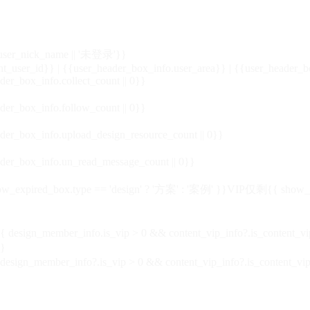
_user_nick_name || '未登录'}}
nt_user_id}} | {{user_header_box_info.user_area}} | {{user_header_b
der_box_info.collect_count || 0}}
der_box_info.follow_count || 0}}
der_box_info.upload_design_resource_count || 0}}
der_box_info.un_read_message_count || 0}}
_expired_box.type == 'design' ? '方案' : '案例' }}VIP
仅剩{{ show_exp
sign_member_info.is_vip > 0 && content_vip_info?.is_content_
}
 design_member_info?.is_vip > 0 && content_vip_info?.is_content_