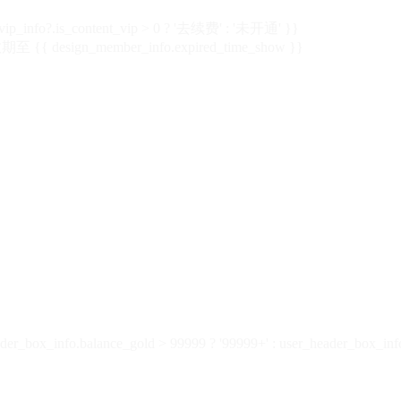
vip_info?.is_content_vip > 0 ? '去续费' : '未开通' }}
 {{ design_member_info.expired_time_show }}
der_box_info.balance_gold > 99999 ? '99999+' : user_header_box_