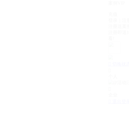
案例VIP
充值
登录｜注
注册送案例
注册即送1
看!

切换状

个人

企业

退出登