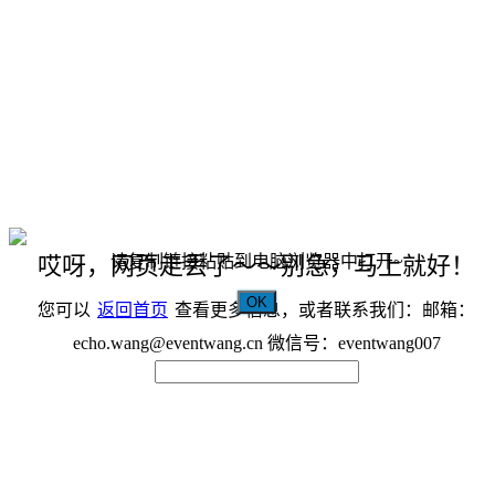
请复制链接粘贴到电脑浏览器中打开~
哎呀，网页走丢了～～别急，马上就好！
OK
您可以
返回首页
查看更多信息，或者联系我们：邮箱：
echo.wang@eventwang.cn 微信号：eventwang007