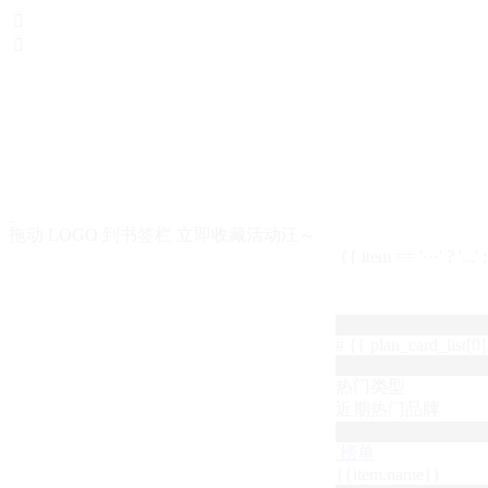


拖动 LOGO 到书签栏 立即收藏活动汪～
{{ item == '···' ? '...'
# {{ plan_card_list[0].
热门类型
近期热门品牌
榜单
{{item.name}}