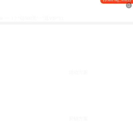

type == 1 ? "得500元" : "送VIP"}}
活动方案
营销方案