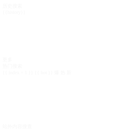
历史搜索
{{history}}
更多
热门搜索
{{ index + 1 }}
{{ hot }}
爆
热
新
站外内容搜查