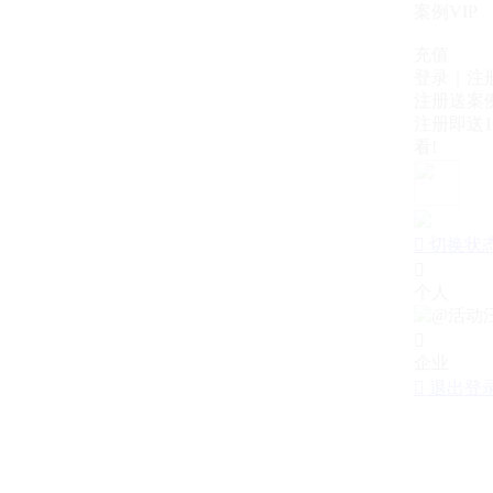
案例VIP
充值
登录｜注
注册送案例
注册即送1
看!

切换状

个人

企业

退出登