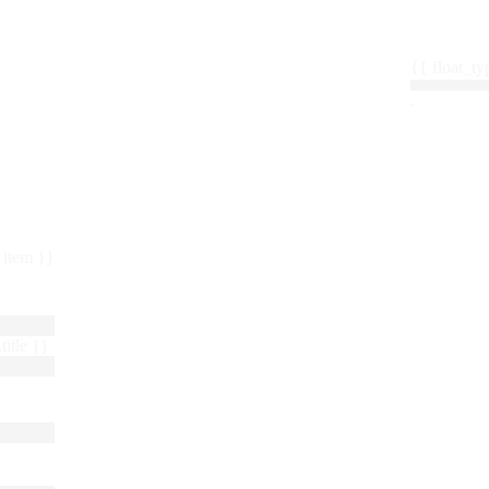
{{ float_
 : item }}
title }}