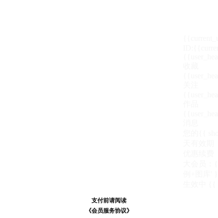
{{current
ID:{{curre
{{user_hea
收藏
{{user_hea
关注
{{user_hea
作品
{{user_hea
消息
您的{{ show
天
有效期
优惠续费
大会员：{{ de
例+图库' }
生效中
{{
支付前请阅读
支付前请阅读
《汪币规则说明》
《会员服务协议》