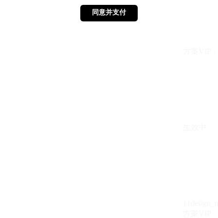
同意并支付
同意并支付
方案VIP：{{ 
生效中
{{design_
方案VIP：