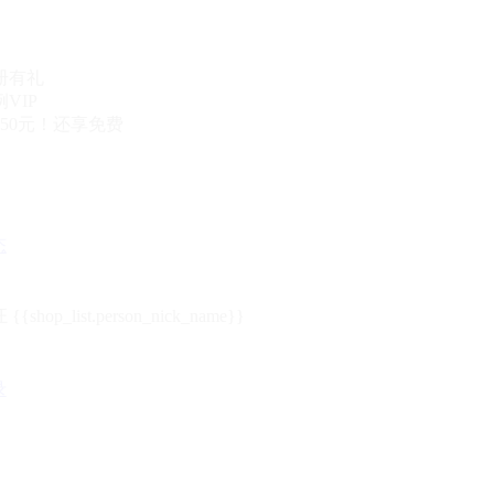
册有礼
VIP
50元！还享免费
态
{{shop_list.person_nick_name}}
录