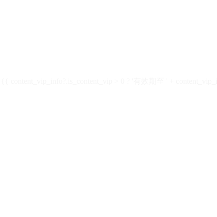
ontent_vip_info?.is_content_vip > 0 ? '有效期至 ' + content_vip_inf