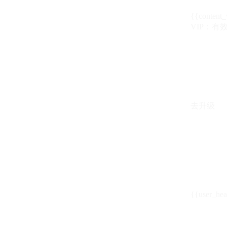
{{content_
VIP：有效期至
去升级
{{user_hea