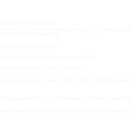
_user_nick_name || '未登录'}}
nt_user_id}} | {{user_header_box_info.user_area}} | {{user_header_b
der_box_info.collect_count || 0}}
der_box_info.follow_count || 0}}
der_box_info.upload_design_resource_count || 0}}
der_box_info.un_read_message_count || 0}}
_expired_box.type == 'design' ? '方案' : '案例' }}VIP
仅剩{{ show_exp
sign_member_info.is_vip > 0 && content_vip_info?.is_content_
}
 design_member_info?.is_vip > 0 && content_vip_info?.is_content_