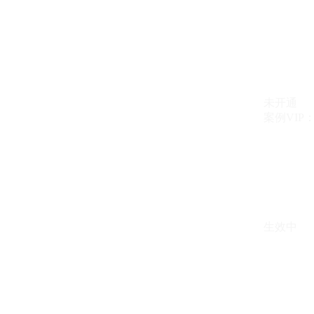
未开通
案例VIP：{{ c
生效中