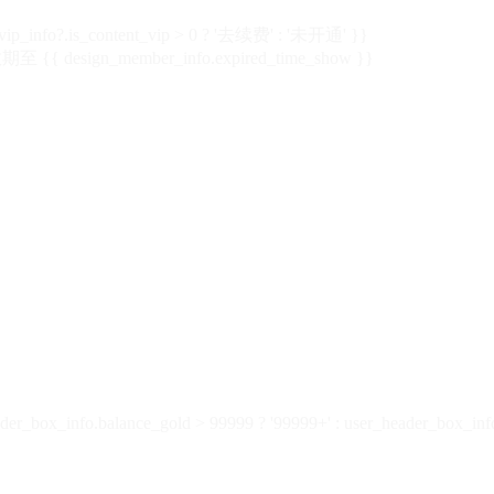
vip_info?.is_content_vip > 0 ? '去续费' : '未开通' }}
 {{ design_member_info.expired_time_show }}
der_box_info.balance_gold > 99999 ? '99999+' : user_header_box_