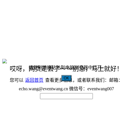
请复制链接粘贴到电脑浏览器中打开~
哎呀，网页走丢了～～别急，马上就好！
OK
您可以
返回首页
查看更多信息，或者联系我们：邮箱：
echo.wang@eventwang.cn 微信号：eventwang007