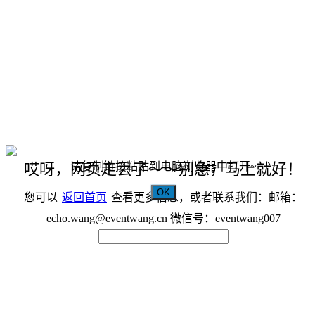
请复制链接粘贴到电脑浏览器中打开~
哎呀，网页走丢了～～别急，马上就好！
OK
您可以
返回首页
查看更多信息，或者联系我们：邮箱：
echo.wang@eventwang.cn 微信号：eventwang007