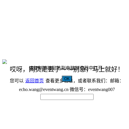
请复制链接粘贴到电脑浏览器中打开~
哎呀，网页走丢了～～别急，马上就好！
OK
您可以
返回首页
查看更多信息，或者联系我们：邮箱：
echo.wang@eventwang.cn 微信号：eventwang007