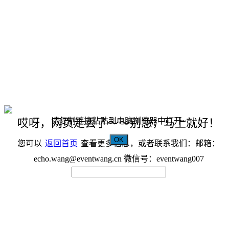
请复制链接粘贴到电脑浏览器中打开~
哎呀，网页走丢了～～别急，马上就好！
OK
您可以
返回首页
查看更多信息，或者联系我们：邮箱：
echo.wang@eventwang.cn 微信号：eventwang007