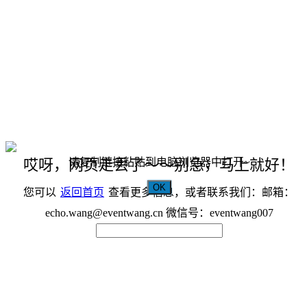
请复制链接粘贴到电脑浏览器中打开~
哎呀，网页走丢了～～别急，马上就好！
OK
您可以
返回首页
查看更多信息，或者联系我们：邮箱：
echo.wang@eventwang.cn 微信号：eventwang007