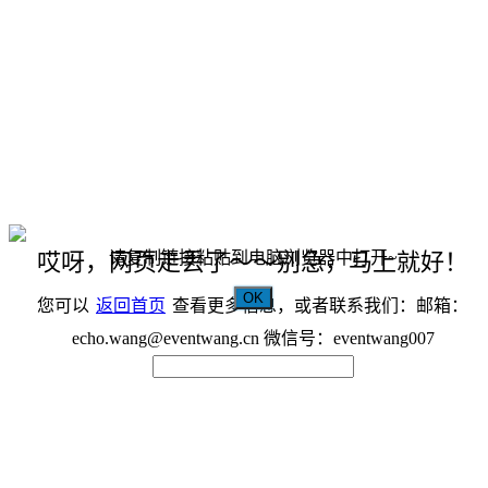
请复制链接粘贴到电脑浏览器中打开~
哎呀，网页走丢了～～别急，马上就好！
OK
您可以
返回首页
查看更多信息，或者联系我们：邮箱：
echo.wang@eventwang.cn 微信号：eventwang007