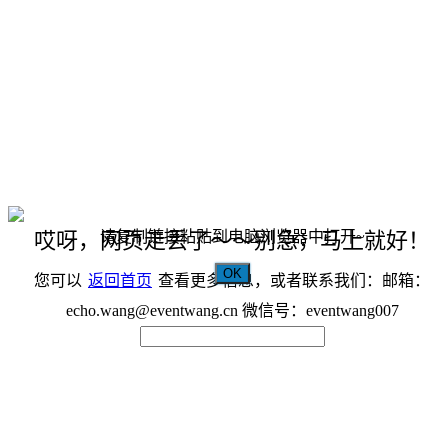
请复制链接粘贴到电脑浏览器中打开~
哎呀，网页走丢了～～别急，马上就好！
OK
您可以
返回首页
查看更多信息，或者联系我们：邮箱：
echo.wang@eventwang.cn 微信号：eventwang007