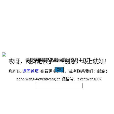
请复制链接粘贴到电脑浏览器中打开~
哎呀，网页走丢了～～别急，马上就好！
OK
您可以
返回首页
查看更多信息，或者联系我们：邮箱：
echo.wang@eventwang.cn 微信号：eventwang007