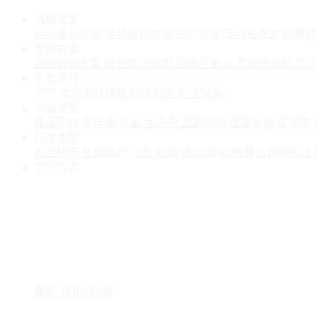
活动方案
活动策划方案
活动执行方案
设计方案
活动招商方案
视频
营销方案
品牌营销方案
整合营销方案
品牌手册
公关传播方案
节目
干货资料
干货/盘点
PPT模板
结案报告
行业报告
活动类型
暖场活动
嘉年华
市集
生活节
圈层活动
团建拓展
音乐节
行业类型
商业地产
住房地产
汽车
政府
旅游
酒水
教育培训机构
文
节日节点
夏季
2026-08-08