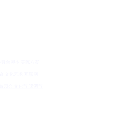
/舞台脚本
美陈方案
旅
文化艺术
互联网
游园会
文化节
啤酒节