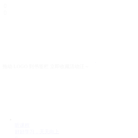


拖动 LOGO 到书签栏 立即收藏活动汪～
听课程
好好学习，天天向上