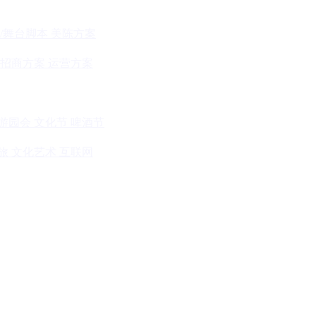
/舞台脚本
美陈方案
招商方案
运营方案
游园会
文化节
啤酒节
旅
文化艺术
互联网