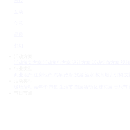
科技
互动
创意
品质
梦幻
活动方案
活动策划方案
活动执行方案
设计方案
活动招商方案
视频
行业类型
商业地产
住房地产
汽车
政府
旅游
酒水
教育培训机构
文
活动类型
暖场活动
嘉年华
市集
生活节
圈层活动
团建拓展
音乐节
节日节点