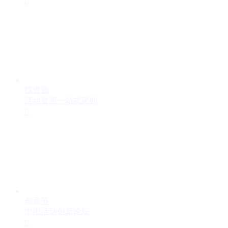

找资源
活动资源一站式采购

创意节
中国活动创新论坛
