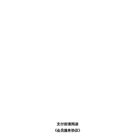
支付前请阅读
支付前请阅读
《汪币规则说明》
《会员服务协议》