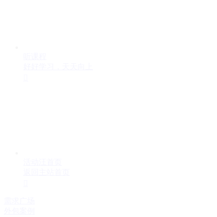
听课程
好好学习，天天向上

活动汪首页
返回主站首页

需求广场
外包案例