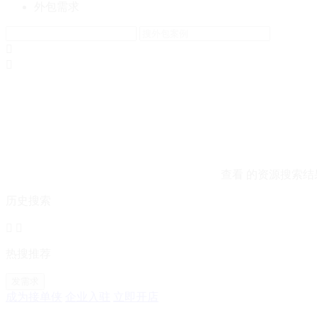
外包需求


查看
的资源搜索结
历史搜索


热搜推荐
发需求
成为接单侠
企业入驻
立即开店