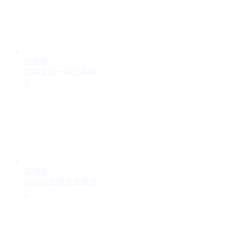
找资源
活动资源一站式采购

案例库
15000+全球优质案例
