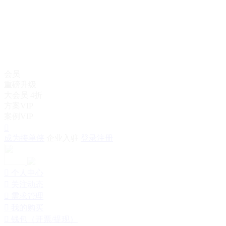
会员
重磅升级
大会员
4折
方案VIP
案例VIP

成为接单侠
企业入驻
登录注册

个人中心

关注动态

需求管理

我的购买

钱包（开票/提现）