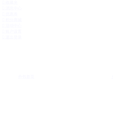

收藏夹

消息中心

优惠券

积分商城

活动中心

账户设置

退出登录
外包首页