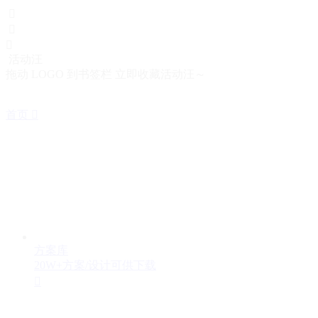



活动汪
拖动 LOGO 到书签栏 立即收藏活动汪～
首页

方案库
20W+方案/设计可供下载
