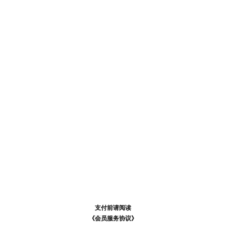
支付前请阅读
支付前请阅读
《汪币规则说明》
《会员服务协议》