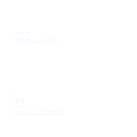
找外包
灵活用工，省心省钱

图库
NEW
1690972 活动创意图片
