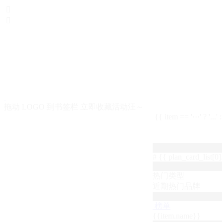


拖动 LOGO 到书签栏 立即收藏活动汪～
{{ item == '···' ? '...'
# {{ plan_card_list[0].
热门类型
近期热门品牌
榜单
{{item.name}}