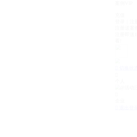
案例VIP
充值
登录｜注
注册送案例
注册即送1
看!

切换状

个人

企业

退出登