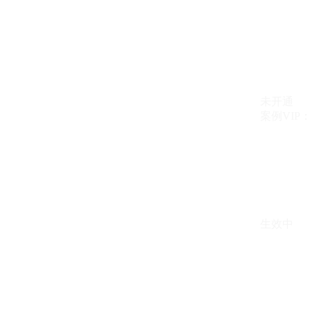
未开通
案例VIP：{{ c
生效中