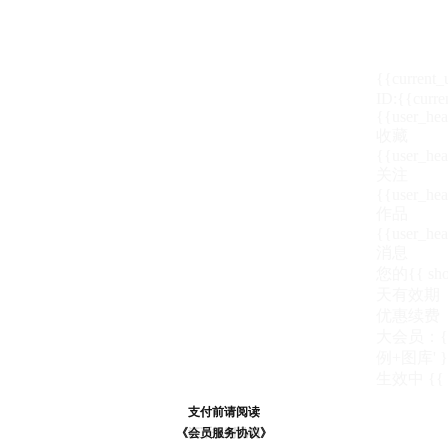
{{current
ID:{{curre
{{user_hea
收藏
{{user_hea
关注
{{user_hea
作品
{{user_hea
消息
您的{{ show
天
有效期
优惠续费
大会员：{{ de
例+图库' }
生效中
{{
支付前请阅读
支付前请阅读
《汪币规则说明》
《会员服务协议》