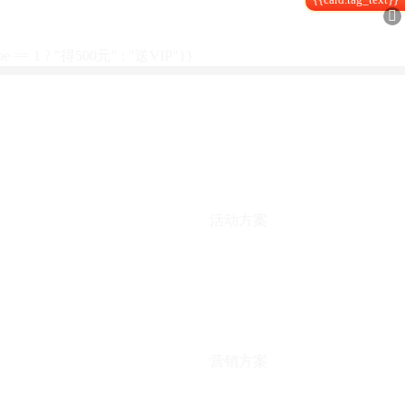

type == 1 ? "得500元" : "送VIP"}}
活动方案
营销方案