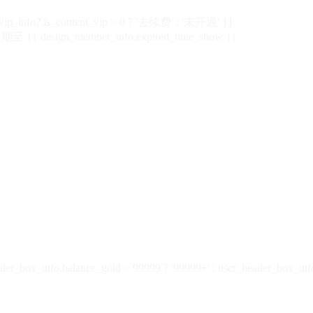
vip_info?.is_content_vip > 0 ? '去续费' : '未开通' }}
 {{ design_member_info.expired_time_show }}
der_box_info.balance_gold > 99999 ? '99999+' : user_header_box_