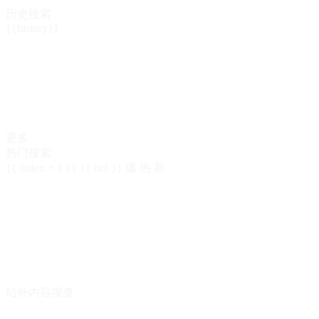
历史搜索
{{history}}
更多
热门搜索
{{ index + 1 }}
{{ hot }}
爆
热
新
站外内容搜查