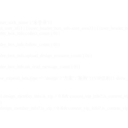
_user_nick_name || '未登录'}}
nt_user_id}} | {{user_header_box_info.user_area}} | {{user_header_b
der_box_info.collect_count || 0}}
der_box_info.follow_count || 0}}
der_box_info.upload_design_resource_count || 0}}
der_box_info.un_read_message_count || 0}}
_expired_box.type == 'design' ? '方案' : '案例' }}VIP
仅剩{{ show_exp
sign_member_info.is_vip > 0 && content_vip_info?.is_content_
}
 design_member_info?.is_vip > 0 && content_vip_info?.is_content_