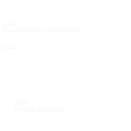



活动汪
拖动 LOGO 到书签栏 立即收藏活动汪～
首页

方案库
20W+方案/设计可供下载
