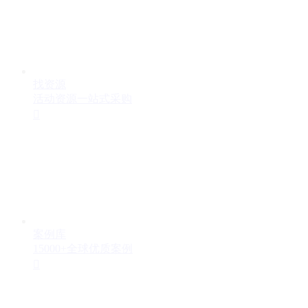
找资源
活动资源一站式采购

案例库
15000+全球优质案例
