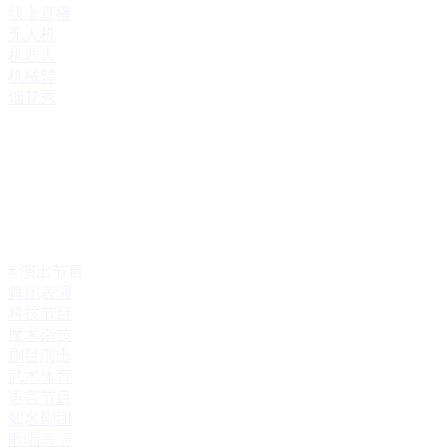
线上直播
无人机
机器人
机械臂
烟花秀
# 演出节目
舞蹈表演
科技节目
魔术杂技
剧目演出
武术体育
语言节目
知名剧团
歌唱表演