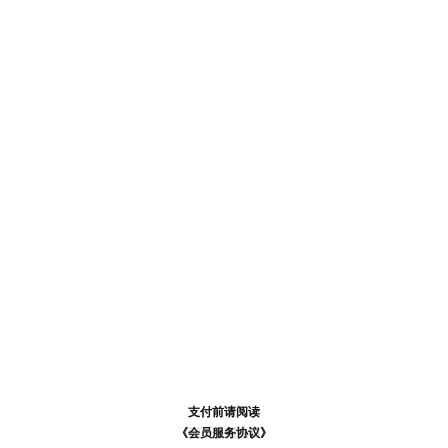
支付前请阅读
支付前请阅读
《汪币规则说明》
《会员服务协议》