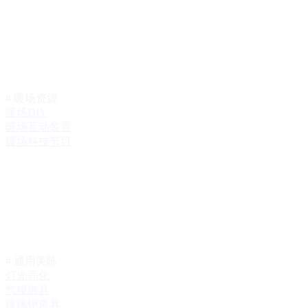
# 暖场资源
暖场DIY
暖场互动装置
暖场科技节目
# 通用美陈
灯光亮化
气模道具
玻璃钢道具