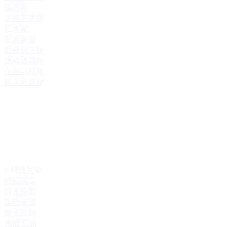
插画IP
文博艺术IP
艺术家
艺术装置
影视综艺IP
游戏体育IP
企业品牌IP
科学科普IP
# 科技互动
虚拟现实
灯光投影
互动装置
电子签到
大屏互动