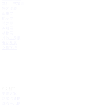
其他工艺道具
铁艺造型
军事展
航空展
恐龙展
冰雕展
动物展
其他主题展
奢侈品展
空飘飞行
# 文创IP
美陈方案
动漫卡通IP
潮流潮玩IP