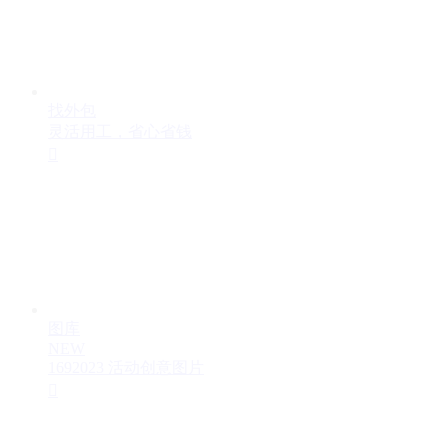
找外包
灵活用工，省心省钱

图库
NEW
1692023 活动创意图片
