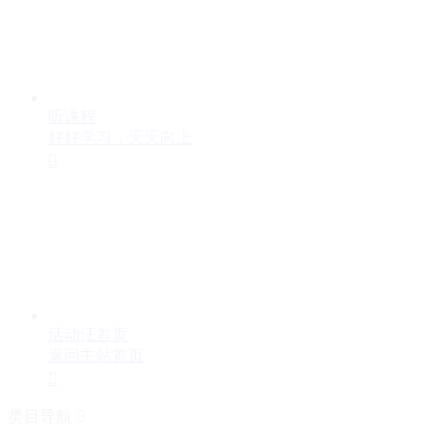
听课程
好好学习，天天向上

活动汪首页
返回主站首页

类目导航
