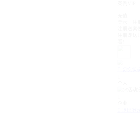
案例VIP
充值
登录｜注
注册送案例
注册即送1
看!

切换状

个人

企业

退出登