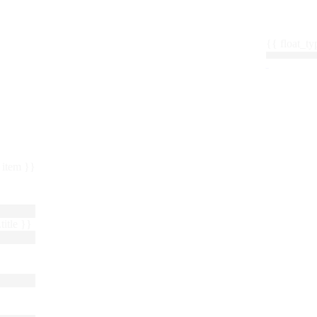
{{ float_
 : item }}
title }}