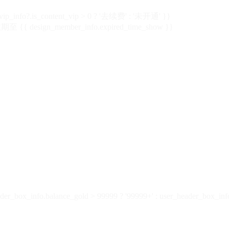
vip_info?.is_content_vip > 0 ? '去续费' : '未开通' }}
 {{ design_member_info.expired_time_show }}
der_box_info.balance_gold > 99999 ? '99999+' : user_header_box_