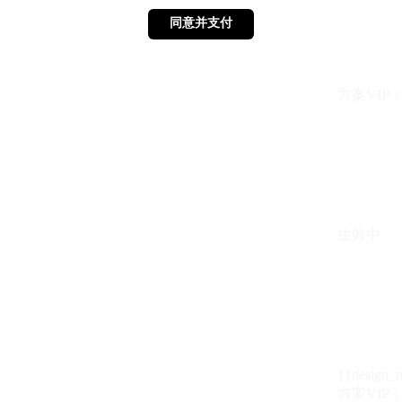
同意并支付
同意并支付
方案VIP：{{ 
生效中
{{design_
方案VIP：