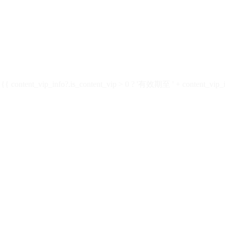
ontent_vip_info?.is_content_vip > 0 ? '有效期至 ' + content_vip_inf