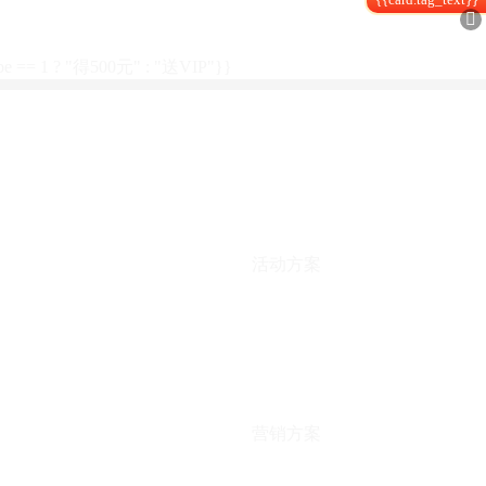

type == 1 ? "得500元" : "送VIP"}}
活动方案
营销方案