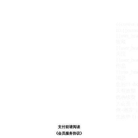
{{current
ID:{{curre
{{user_hea
收藏
{{user_hea
关注
{{user_hea
作品
{{user_hea
消息
您的{{ show
天
有效期
优惠续费
大会员：{{ de
例+图库' }
生效中
{{
支付前请阅读
支付前请阅读
《汪币规则说明》
《会员服务协议》