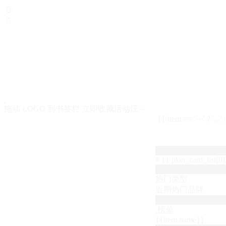


拖动 LOGO 到书签栏 立即收藏活动汪～
{{ item == '···' ? '...'
# {{ plan_card_list[0].
热门类型
近期热门品牌
榜单
{{item.name}}