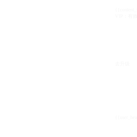
{{content_
VIP：有效期至
去升级
{{user_hea