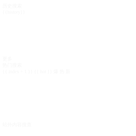
历史搜索
{{history}}
更多
热门搜索
{{ index + 1 }}
{{ hot }}
爆
热
新
站外内容搜查