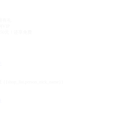
册有礼
VIP
50元！还享免费
态
{{shop_list.person_nick_name}}
录