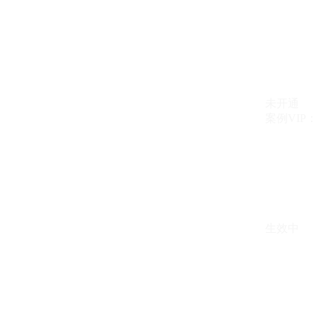
未开通
案例VIP：{{ c
生效中