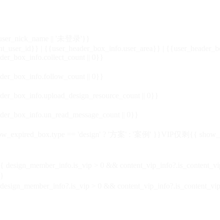
_user_nick_name || '未登录'}}
nt_user_id}} | {{user_header_box_info.user_area}} | {{user_header_b
der_box_info.collect_count || 0}}
der_box_info.follow_count || 0}}
der_box_info.upload_design_resource_count || 0}}
der_box_info.un_read_message_count || 0}}
_expired_box.type == 'design' ? '方案' : '案例' }}VIP
仅剩{{ show_exp
sign_member_info.is_vip > 0 && content_vip_info?.is_content_
}
 design_member_info?.is_vip > 0 && content_vip_info?.is_content_