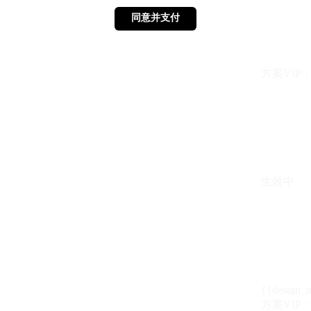
同意并支付
同意并支付
方案VIP：{{ 
生效中
{{design_
方案VIP：