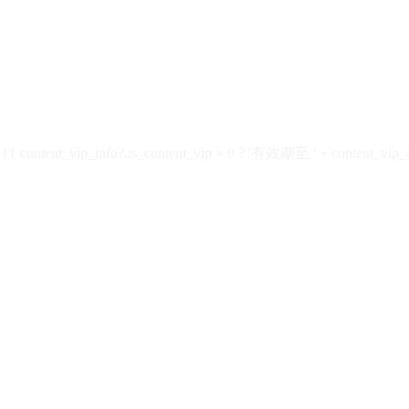
ontent_vip_info?.is_content_vip > 0 ? '有效期至 ' + content_vip_inf