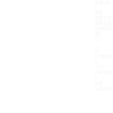
案例VIP
充值
登录｜注
注册送案例
注册即送1
看!

切换状

个人

企业

退出登