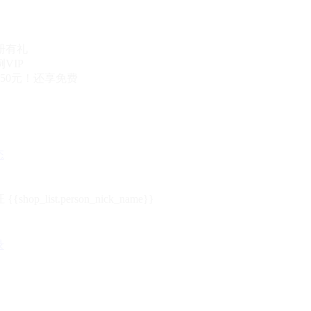
册有礼
VIP
50元！还享免费
态
{{shop_list.person_nick_name}}
录