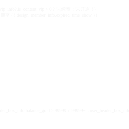
vip_info?.is_content_vip > 0 ? '去续费' : '未开通' }}
 {{ design_member_info.expired_time_show }}
der_box_info.balance_gold > 99999 ? '99999+' : user_header_box_