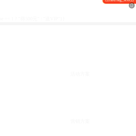

type == 1 ? "得500元" : "送VIP"}}
活动方案
营销方案