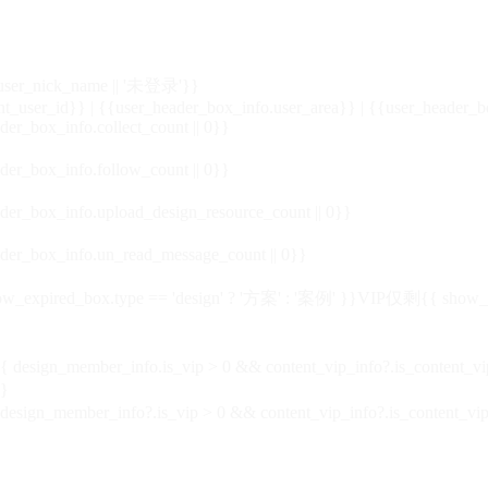
_user_nick_name || '未登录'}}
nt_user_id}} | {{user_header_box_info.user_area}} | {{user_header_b
der_box_info.collect_count || 0}}
der_box_info.follow_count || 0}}
der_box_info.upload_design_resource_count || 0}}
der_box_info.un_read_message_count || 0}}
_expired_box.type == 'design' ? '方案' : '案例' }}VIP
仅剩{{ show_exp
sign_member_info.is_vip > 0 && content_vip_info?.is_content_
}
 design_member_info?.is_vip > 0 && content_vip_info?.is_content_