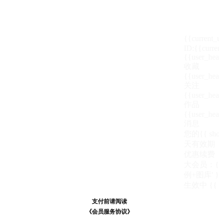
{{current
ID:{{curre
{{user_hea
收藏
{{user_hea
关注
{{user_hea
作品
{{user_hea
消息
您的{{ show
天
有效期
优惠续费
大会员：{{ de
例+图库' }
生效中
{{
支付前请阅读
支付前请阅读
《汪币规则说明》
《会员服务协议》