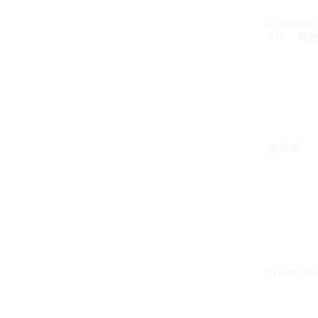
{{content_
VIP：有效期至
去升级
{{user_hea