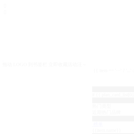


拖动 LOGO 到书签栏 立即收藏活动汪～
{{ item == '···' ? '...'
# {{ plan_card_list[0].
热门类型
近期热门品牌
榜单
{{item.name}}