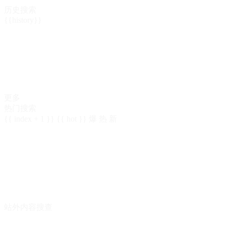
历史搜索
{{history}}
更多
热门搜索
{{ index + 1 }}
{{ hot }}
爆
热
新
站外内容搜查