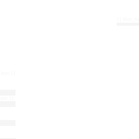
{{ float_
 : item }}
title }}